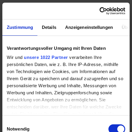
Wichtig ist, dass Sie
sich bei PayPal anmelden
Zustimmung
Details
Anzeigeneinstellungen
Über
ein gültiges Konto mit einer E-Mail-Adresse
verbinden
sich verifizieren
Verantwortungsvoller Umgang mit Ihren Daten
Wir und
unsere 1022 Partner
verarbeiten Ihre
Bei einer Zahlung müssen Nutzer ihre E-Mail-
persönlichen Daten, wie z. B. Ihre IP-Adresse, mithilfe
Adresse angeben. Der Empfänger bekommt
von Technologien wie Cookies, um Informationen auf
keinerlei Bankdaten, sondern der Betrag wird über
Ihrem Gerät zu speichern und darauf zuzugreifen und so
PayPal verschickt.
personalisierte Werbung und Inhalte, Messungen von
Werbung und Inhalten, Zielgruppenforschung sowie
Vor- und Nachteile
Entwicklung von Angeboten zu ermöglichen. Sie
einer Expressüberweisung
entscheiden darüber, wer Ihre Daten für welche Zwecke
nutzt. Sie können Ihre Einwilligung jederzeit über die
Cookie-Erklärung oder durch Klicken auf das Privacy
Generell haben alle Zahlungsverfahren Vor- und
Einwilligungsauswahl
Trigger Symbol ändern oder widerrufen
Notwendig
Nachteile für Kunden und gleichermaßen für