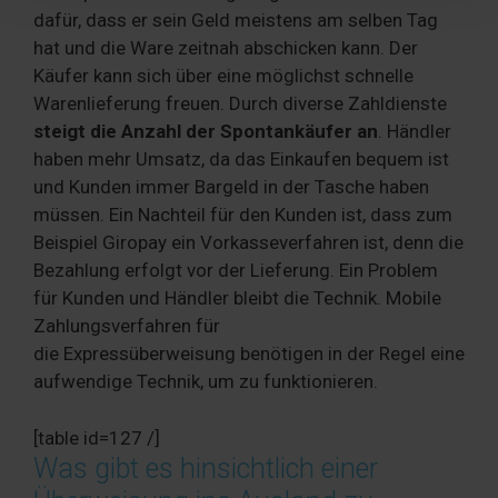
weiteren Daten zusammen, die Sie ihnen bereitgestellt
dafür, dass er sein Geld meistens am selben Tag
haben oder die sie im Rahmen Ihrer Nutzung der Dienste
hat und die Ware zeitnah abschicken kann. Der
gesammelt haben. Sie geben Einwilligung zu unseren
Käufer kann sich über eine möglichst schnelle
Cookies, wenn Sie unsere Webseite weiterhin nutzen.
Warenlieferung freuen. Durch diverse Zahldienste
steigt die Anzahl der Spontankäufer an
. Händler
haben mehr Umsatz, da das Einkaufen bequem ist
und Kunden immer Bargeld in der Tasche haben
müssen. Ein Nachteil für den Kunden ist, dass zum
Beispiel Giropay ein Vorkasseverfahren ist, denn die
Bezahlung erfolgt vor der Lieferung. Ein Problem
für Kunden und Händler bleibt die Technik. Mobile
Zahlungsverfahren für
die Expressüberweisung benötigen in der Regel eine
aufwendige Technik, um zu funktionieren.
[table id=127 /]
Was gibt es hinsichtlich einer