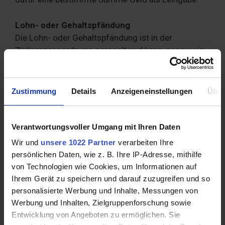
Lohn- oder Gehaltspfändung
Die Lohn- oder Gehaltspfändung ist in der
Zivilprozessordnung geregelt und kann, genau wie
die Kontopfändung,
durch gerichtlichen
Pfändungsbeschluss
erwirkt werden. Um den
Forderungen des Gläubigers nachzukommen, wird
Zustimmung
Details
Anzeigeneinstellungen
Über
ein Teil des Lohns oder Gehalts gepfändet.
Grundpfand
Verantwortungsvoller Umgang mit Ihren Daten
Das Grundpfand ist eine Immobilie, die
zur
Wir und
unsere 1022 Partner
verarbeiten Ihre
Sicherung einer Forderung
dient. Das
persönlichen Daten, wie z. B. Ihre IP-Adresse, mithilfe
Grundpfandrecht ist im Bürgerlichen Gesetzbuch
von Technologien wie Cookies, um Informationen auf
geregelt und
umfasst Hypothek, Grundschuld
Ihrem Gerät zu speichern und darauf zuzugreifen und so
und Rentenschuld
. Die Hypothek dient zur
personalisierte Werbung und Inhalte, Messungen von
Sicherung von Darlehen und anderen Forderungen
Werbung und Inhalten, Zielgruppenforschung sowie
und ist eine Belastung eines Grundstücks bis zu
Entwicklung von Angeboten zu ermöglichen. Sie