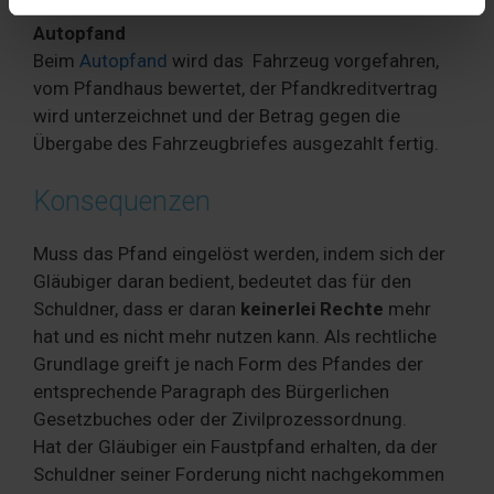
Verwendung unserer Website an unsere Partner für
Autopfand
soziale Medien, Werbung und Analysen weiter. Unsere
Beim
Autopfand
wird das Fahrzeug vorgefahren,
Partner führen diese Informationen möglicherweise mit
vom Pfandhaus bewertet, der Pfandkreditvertrag
weiteren Daten zusammen, die Sie ihnen bereitgestellt
wird unterzeichnet und der Betrag gegen die
haben oder die sie im Rahmen Ihrer Nutzung der Dienste
Übergabe des Fahrzeugbriefes ausgezahlt fertig.
gesammelt haben. Sie geben Einwilligung zu unseren
Cookies, wenn Sie unsere Webseite weiterhin nutzen.
Konsequenzen
Muss das Pfand eingelöst werden, indem sich der
Gläubiger daran bedient, bedeutet das für den
Schuldner, dass er daran
keinerlei Rechte
mehr
hat und es nicht mehr nutzen kann. Als rechtliche
Grundlage greift je nach Form des Pfandes der
entsprechende Paragraph des Bürgerlichen
Gesetzbuches oder der Zivilprozessordnung.
Hat der Gläubiger ein Faustpfand erhalten, da der
Schuldner seiner Forderung nicht nachgekommen