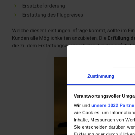
Ersatzbeförderung
Erstattung des Flugpreises
Welche dieser Leistungen infrage kommt, sollte im Ein
Kunden alle Möglichkeiten anzubieten. Die
Erfüllung d
die zu dem Erstattungsanspruch des Kunden geführt h
Zustimmung
Verantwortungsvoller Umgan
Wir und
unsere 1022 Partne
wie Cookies, um Information
Inhalte, Messungen von Werb
Sie entscheiden darüber, wer
Erklärung oder durch Klicken