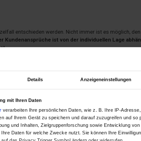
zelfall entschieden werden. Nicht immer ist es möglich, den
er Kundenansprüche ist von der individuellen Lage abhän
at.
Details
Anzeigeneinstellungen
g mit Ihren Daten
r
verarbeiten Ihre persönlichen Daten, wie z. B. Ihre IP-Adresse,
en auf Ihrem Gerät zu speichern und darauf zuzugreifen und so 
ung und Inhalten, Zielgruppenforschung sowie Entwicklung von
 Ihre Daten für welche Zwecke nutzt. Sie können Ihre Einwilligun
 auf das Privacy Trigger Symbol ändern oder widerrufen