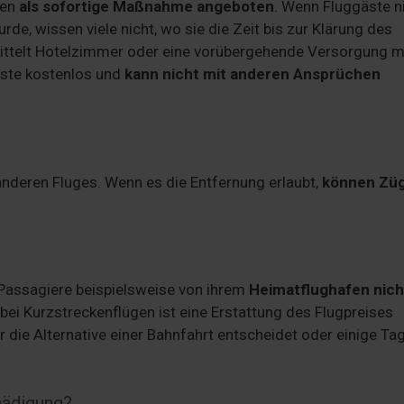
hen
als sofortige Maßnahme angeboten
. Wenn Fluggäste n
e, wissen viele nicht, wo sie die Zeit bis zur Klärung des
mittelt Hotelzimmer oder eine vorübergehende Versorgung m
äste kostenlos und
kann nicht mit anderen Ansprüchen
anderen Fluges. Wenn es die Entfernung erlaubt,
können Züg
 Passagiere beispielsweise von ihrem
Heimatflughafen nich
h bei Kurzstreckenflügen ist eine Erstattung des Flugpreises
 die Alternative einer Bahnfahrt entscheidet oder einige Ta
hädigung?