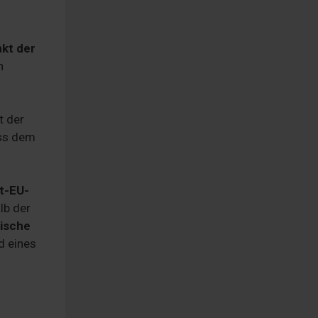
kt der
n
t der
ass dem
t-EU-
lb der
äische
d eines