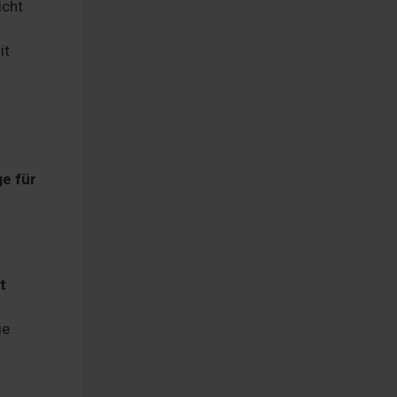
icht
it
e für
t
ge