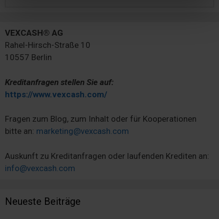
nach:
soziale Medien, Werbung und Analysen weiter. Unsere
Partner führen diese Informationen möglicherweise mit
weiteren Daten zusammen, die Sie ihnen bereitgestellt
VEXCASH® AG
haben oder die sie im Rahmen Ihrer Nutzung der Dienste
Rahel-Hirsch-Straße 10
gesammelt haben. Sie geben Einwilligung zu unseren
10557 Berlin
Cookies, wenn Sie unsere Webseite weiterhin nutzen.
Kreditanfragen stellen Sie auf:
https://www.vexcash.com/
Fragen zum Blog, zum Inhalt oder für Kooperationen
bitte an:
marketing@vexcash.com
Auskunft zu Kreditanfragen oder laufenden Krediten an:
info@vexcash.com
Neueste Beiträge