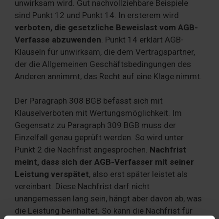
unwirksam wird. Gut nachvollziehbare Beispiele
sind Punkt 12 und Punkt 14. In ersterem wird
verboten, die gesetzliche Beweislast vom AGB-
Verfasse abzuwenden
. Punkt 14 erklärt AGB-
Klauseln für unwirksam, die dem Vertragspartner,
der die Allgemeinen Geschäftsbedingungen des
Anderen annimmt, das Recht auf eine Klage nimmt.
Der Paragraph 308 BGB befasst sich mit
Klauselverboten mit Wertungsmöglichkeit. Im
Gegensatz zu Paragraph 309 BGB muss der
Einzelfall genau geprüft werden. So wird unter
Punkt 2 die Nachfrist angesprochen.
Nachfrist
meint, dass sich der AGB-Verfasser mit seiner
Leistung verspätet
, also erst später leistet als
vereinbart. Diese Nachfrist darf nicht
unangemessen lang sein, hängt aber davon ab, was
die Leistung beinhaltet. So kann die Nachfrist für