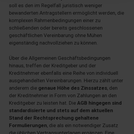
haben oder die sie im Rahmen Ihrer Nutzung der Dienste
soll es den im Regelfall juristisch weniger
gesammelt haben. Sie geben Einwilligung zu unseren
bewanderten Antragstellern ermöglicht werden, die
Cookies, wenn Sie unsere Webseite weiterhin nutzen.
komplexen Rahmenbedingungen einer zu
schließenden oder bereits geschlossenen
geschäftlichen Vereinbarung ohne Mühen
eigenständig nachvollziehen zu können.
Über die Allgemeinen Geschäftsbedingungen
hinaus, treffen der Kreditgeber und der
Kreditnehmer ebenfalls eine Reihe von individuell
ausgehandelten Vereinbarungen. Hierzu zählt unter
anderem die
genaue Höhe des Zinssatzes
, den
der Kreditnehmer in Form von Zahlungen an den
Kreditgeber zu leisten hat. Die
AGB hingegen sind
standardisierte und stets auf dem aktuellen
Stand der Rechtsprechung gehaltene
Formulierungen
, die als ein notwendiger Zusatz
die üblichen Vertragsunterlagen ergänzen. Eine