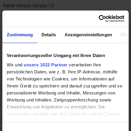
Rahel-Hirsch-Straße 10
10557 Berlin
Kreditanfragen stellen Sie auf:
https://www.vexcash.com/
Zustimmung
Details
Anzeigeneinstellungen
Über
Fragen zum Blog, zum Inhalt oder für Kooperationen
Verantwortungsvoller Umgang mit Ihren Daten
bitte an:
marketing@vexcash.com
Wir und
unsere 1022 Partner
verarbeiten Ihre
Auskunft zu Kreditanfragen oder laufenden Krediten an:
persönlichen Daten, wie z. B. Ihre IP-Adresse, mithilfe
info@vexcash.com
von Technologien wie Cookies, um Informationen auf
Ihrem Gerät zu speichern und darauf zuzugreifen und so
personalisierte Werbung und Inhalte, Messungen von
Neueste Beiträge
Werbung und Inhalten, Zielgruppenforschung sowie
Entwicklung von Angeboten zu ermöglichen. Sie
entscheiden darüber, wer Ihre Daten für welche Zwecke
Schnell Geld verdienen: 10 seriöse Tipps für online und
nutzt. Sie können Ihre Einwilligung jederzeit über die
offline
Cookie-Erklärung oder durch Klicken auf das Privacy
Einwilligungsauswahl