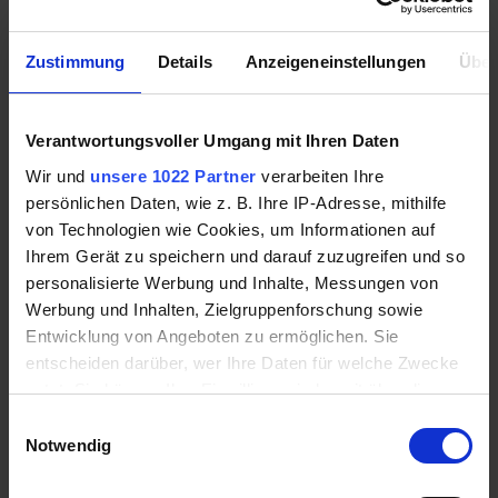
indicating department/position to
jobs@vexcash.com
Zustimmung
Details
Anzeigeneinstellungen
Über
Praktika
Vexcash bietet ganzjährig Praktika für Studierende.
Verantwortungsvoller Umgang mit Ihren Daten
Studierende mit hohen Studienleistungen und hoher
Wir und
unsere 1022 Partner
verarbeiten Ihre
Motivation können am Auswahlwettbewerb für
persönlichen Daten, wie z. B. Ihre IP-Adresse, mithilfe
Praktikumsprogramme teilnehmen.
von Technologien wie Cookies, um Informationen auf
Erfolgreiche Kandidaten beteiligen sich an den
Ihrem Gerät zu speichern und darauf zuzugreifen und so
Praktikumsprogrammen, die sowohl eine
personalisierte Werbung und Inhalte, Messungen von
theoretische Ausbildung als auch einen praktischen
Werbung und Inhalten, Zielgruppenforschung sowie
Teil in verschiedenen Bereichen des Unternehmens
Entwicklung von Angeboten zu ermöglichen. Sie
anbieten.
entscheiden darüber, wer Ihre Daten für welche Zwecke
Die Ergebnisse der Praktikanten werden am Ende
nutzt. Sie können Ihre Einwilligung jederzeit über die
jeder Phase des Praktikums ausgewertet.
Cookie-Erklärung oder durch Klicken auf das Privacy
Einwilligungsauswahl
Erfolgreiche Studenten können Stellenangebote von
Trigger Symbol ändern oder widerrufen
Notwendig
einer der am Praktikumsprogramm beteiligten
Vexcash-Einheiten erhalten.
Wenn Sie es erlauben, würden wir auch gerne: