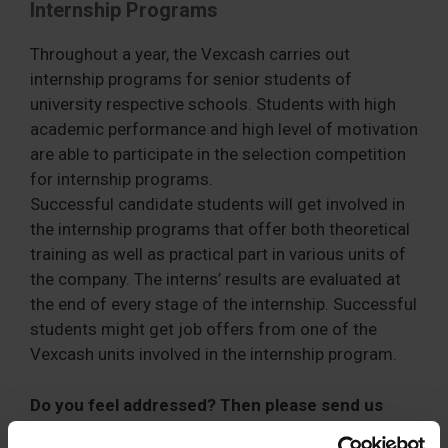
Internship Programs
Throughout a year, the Vexcash carries out
internship programs for senior students of
university respective schools. Students with high
academic performance and high level of motivation
are able to participate in the selection competition
for internship programs.
Successful candidate students will get involved in
the internship programs that offer both theoretical
training as well as practical part in various units of
the company. The interns’ results are evaluated at
the end of every stage of the internship. Successful
students might get job offers from one of the
Vexcash units involved in the internship program.
Do you feel addressed? Then please send us
your cv and motivation letter (optional),