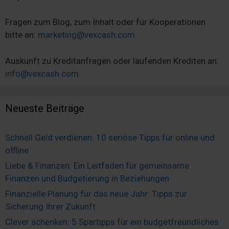
gesammelt haben. Sie geben Einwilligung zu unseren
Cookies, wenn Sie unsere Webseite weiterhin nutzen.
Fragen zum Blog, zum Inhalt oder für Kooperationen
bitte an:
marketing@vexcash.com
Auskunft zu Kreditanfragen oder laufenden Krediten an:
info@vexcash.com
Neueste Beiträge
Schnell Geld verdienen: 10 seriöse Tipps für online und
offline
Liebe & Finanzen: Ein Leitfaden für gemeinsame
Finanzen und Budgetierung in Beziehungen
Finanzielle Planung für das neue Jahr: Tipps zur
Sicherung Ihrer Zukunft
Clever schenken: 5 Spartipps für ein budgetfreundliches