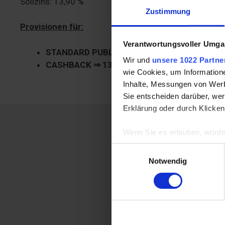
Sollzins: 13,90 %
Zustimmung
Provisionen für:
Verantwortungsvoller Umgan
STANDARD PUBLISHERS
⇒ 130€
/Neukunden
Wir und
unsere 1022 Partne
CASHBACK
⇒ 130€
/New customers
+
​2
0€
/E
wie Cookies, um Information
Inhalte, Messungen von Werb
Sie entscheiden darüber, wer
Erklärung oder durch Klicken
Wenn Sie es erlauben, würde
Informationen über Ih
Einwilligungsauswahl
Ihr Gerät durch aktiv
Notwendig
Erfahren Sie mehr darüber, w
Einzelheiten
fest.
Wir verwenden Cookies, um I
und die Zugriffe auf unsere 