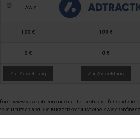
100 €
100 €
0 €
0 €
Zur Anmeldung
Zur Anmeldung
tform www.vexcash.com und ist der erste und führende Anb
n in Deutschland. Ein Kurzzeitkredit ist eine Zwischenfinan
ielle Flexibilität ohne Kunden lange zu binden.