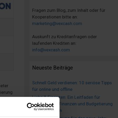
Fragen zum Blog, zum Inhalt oder für
Kooperationen bitte an:
marketing@vexcash.com
Auskunft zu Kreditanfragen oder
laufenden Krediten an:
info@vexcash.com
Neueste Beiträge
Schnell Geld verdienen: 10 seriöse Tipps
ieter
für online und offline
zierung
Liebe & Finanzen: Ein Leitfaden für
gemeinsame Finanzen und Budgetierung
in Beziehungen