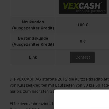
Neukunden
100 €
(Ausgezahlter Kredit)
Bestandskunde
0 €
(Ausgezahlter Kredit)
Link
Contact
Die VEXCASH AG startete 2012 die Kurzzeitkreditplat
von Kurzzeitkrediten mit Laufzeiten von 30 bis 60 Tage
nur bis zum nächsten Geldeingang und verschafft finanz
Effektives Jahreszins: 14,82 %