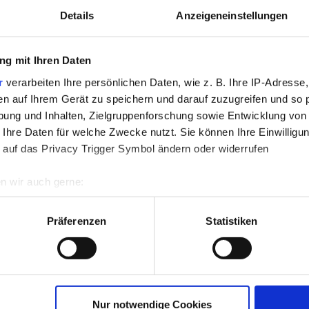
Details
Anzeigeneinstellungen
g mit Ihren Daten
+ 20€
/Bestandskunden
r
verarbeiten Ihre persönlichen Daten, wie z. B. Ihre IP-Adresse,
xisting customers |
Mindestkreditbetrag 300€
en auf Ihrem Gerät zu speichern und darauf zuzugreifen und so 
ung und Inhalten, Zielgruppenforschung sowie Entwicklung von
 Ihre Daten für welche Zwecke nutzt. Sie können Ihre Einwilligun
 auf das Privacy Trigger Symbol ändern oder widerrufen
n wir auch gerne:
re geografische Lage erfassen, welche bis auf einige Meter gen
es Scannen nach bestimmten Merkmalen (Fingerprinting) identifi
Präferenzen
Statistiken
ie Ihre persönlichen Daten verarbeitet werden, und legen Sie I
nhalte und Anzeigen zu personalisieren, Funktionen für soziale
Website zu analysieren. Außerdem geben wir Informationen zu I
Nur notwendige Cookies