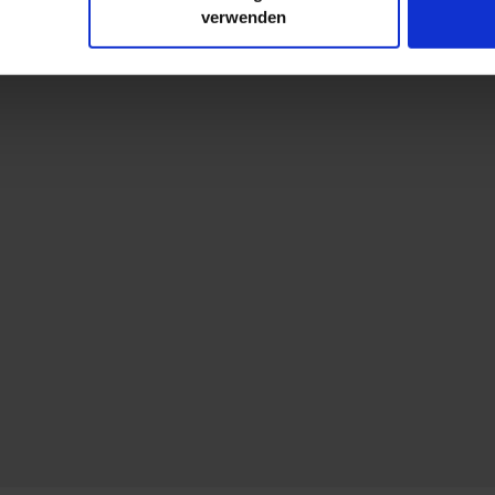
r soziale Medien, Werbung und Analysen weiter. Unsere Partner
verwenden
 Daten zusammen, die Sie ihnen bereitgestellt haben oder die s
. Sie geben Einwilligung zu unseren Cookies, wenn Sie unsere 