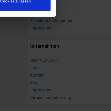
Cookies zulassen
 führen diese Informationen
Finanzlexikon
ie im Rahmen Ihrer Nutzung
Sitemap
Webseite weiterhin nutzen.
Teilnahmebedingungen
Impressum
Unternehmen
Über VEXCASH
Jobs
Kontakt
Blog
Impressum
Datenschutzerklärung