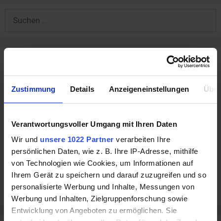
Suchen
nach:
VEXCASH® AG
Rahel-Hirsch-Straße 10
10557 Berlin
Zustimmung
Details
Anzeigeneinstellungen
Über
Kreditanfragen stellen Sie auf:
https://www.vexcash.com/
Verantwortungsvoller Umgang mit Ihren Daten
Wir und
unsere 1022 Partner
verarbeiten Ihre
Fragen zum Blog, zum Inhalt oder für Kooperationen
persönlichen Daten, wie z. B. Ihre IP-Adresse, mithilfe
bitte an:
marketing@vexcash.com
von Technologien wie Cookies, um Informationen auf
Ihrem Gerät zu speichern und darauf zuzugreifen und so
Auskunft zu Kreditanfragen oder laufenden Krediten an:
personalisierte Werbung und Inhalte, Messungen von
info@vexcash.com
Werbung und Inhalten, Zielgruppenforschung sowie
Entwicklung von Angeboten zu ermöglichen. Sie