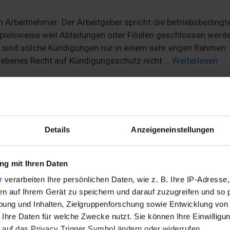
 Arbeitnehmer: Der Arbeitgeber spricht die betriebsbedingt
pielsweise weil Abteilungen oder Filialen geschlossen werd
s sind solche Kündigungen nur in einem sehr engen Rahmen
gebenes Recht auf Kündigungsschutz nicht …
Weiterlesen
nen Mieter und Eigentümer steuerl
Details
Anzeigeneinstellungen
g mit Ihren Daten
r
verarbeiten Ihre persönlichen Daten, wie z. B. Ihre IP-Adresse,
en auf Ihrem Gerät zu speichern und darauf zuzugreifen und so 
ung und Inhalten, Zielgruppenforschung sowie Entwicklung von
 Ihre Daten für welche Zwecke nutzt. Sie können Ihre Einwilligun
 auf das Privacy Trigger Symbol ändern oder widerrufen