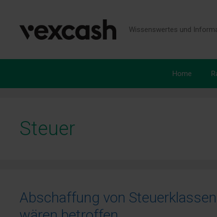
Zum
Inhalt
springen
Wissenswertes und Informa
Home
R
Steuer
Abschaffung von Steuerklassen I
wären betroffen