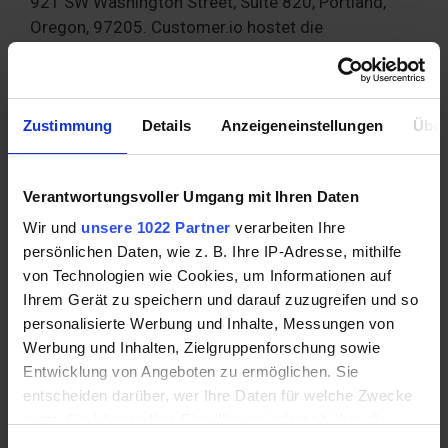
921 SW Washington Street, Suite 820, Portland,
Oregon, 97205. Customer.io hostet die
entsprechenden Daten innerhalb der Europäischen
Union. Sofern nicht ausgeschlossen werden kann,
dass Daten auch in den USA verarbeitet werden,
Zustimmung
gilt, dass für den Datentransfer in die USA der
Details
Anzeigeneinstellungen
Über
Angemessenheitsbeschluss der EU-Kommission
anwendbar ist und wir entsprechende
Verantwortungsvoller Umgang mit Ihren Daten
Standardvertragsklauseln abgeschlossen
haben,https://customer.io/legal/dpa/.
Wir und
unsere 1022 Partner
verarbeiten Ihre
Die Datenschutzregelungen von Customer.io finden
persönlichen Daten, wie z. B. Ihre IP-Adresse, mithilfe
Sie hier: https://customer.io/legal/privacy-policy/
von Technologien wie Cookies, um Informationen auf
Ihrem Gerät zu speichern und darauf zuzugreifen und so
personalisierte Werbung und Inhalte, Messungen von
Einsatz von Cookies
Werbung und Inhalten, Zielgruppenforschung sowie
Bei Ihrer Nutzung unserer Website werden Cookies
Entwicklung von Angeboten zu ermöglichen. Sie
auf Ihrem Rechner gespeichert. Bei Cookies handelt
entscheiden darüber, wer Ihre Daten für welche Zwecke
nutzt. Sie können Ihre Einwilligung jederzeit über die
es sich um kleine Textdateien, die auf Ihrer
Cookie-Erklärung oder durch Klicken auf das Privacy
Festplatte dem von Ihnen verwendeten Browser