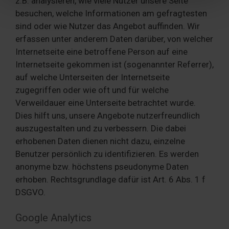
z.B. analysieren, wie viele Nutzer unsere Seite
Partner führen diese Informationen möglicherweise mit
besuchen, welche Informationen am gefragtesten
weiteren Daten zusammen, die Sie ihnen bereitgestellt
sind oder wie Nutzer das Angebot auffinden. Wir
haben oder die sie im Rahmen Ihrer Nutzung der Dienste
erfassen unter anderem Daten darüber, von welcher
gesammelt haben. Sie geben Einwilligung zu unseren
Internetseite eine betroffene Person auf eine
Cookies, wenn Sie unsere Webseite weiterhin nutzen.
Internetseite gekommen ist (sogenannter Referrer),
auf welche Unterseiten der Internetseite
zugegriffen oder wie oft und für welche
Verweildauer eine Unterseite betrachtet wurde.
Dies hilft uns, unsere Angebote nutzerfreundlich
auszugestalten und zu verbessern. Die dabei
erhobenen Daten dienen nicht dazu, einzelne
Benutzer persönlich zu identifizieren. Es werden
anonyme bzw. höchstens pseudonyme Daten
erhoben. Rechtsgrundlage dafür ist Art. 6 Abs. 1 f
DSGVO.
Google Analytics