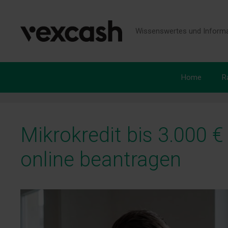
Zum
Inhalt
springen
Wissenswertes und Informa
Home
R
Mikrokredit bis 3.000 
online beantragen