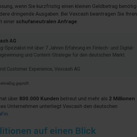
ösung, wenn Sie kurzfristig einen kleinen Geldbetrag benöti
ndere dringende Ausgaben. Bei Vexcash beantragen Sie Ihren
t einer
schufaneutralen Anfrage
.
cash AG
Spezialist mit über 7 Jahren Erfahrung im Fintech- und Digital-
engewinnung und Content-Strategie für den deutschen Markt.
h and Customer Experience, Vexcash AG
egelmäßig geprüft.
 hat über
800.000 Kunden
betreut und mehr als
2 Millionen
iges Unternehmen unterliegt Vexcash den deutschen
aFin
.
itionen auf einen Blick