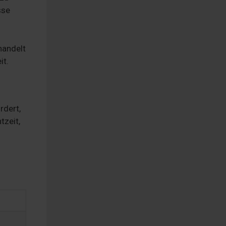
sse
handelt
it.
rdert,
tzeit,