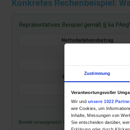
Konkretes Rechenbeispiel: Wa
Repräsentatives Beispiel gemäß § 6a PAng
Nettodarlehensbetrag
Laufzeit
Monatliche Rate
Zustimmung
Effektiver Jahreszins
Zinsbetrag gesamt
Verantwortungsvoller Umgan
Gesamtrückzahlung
Wir und
unsere 1022 Partne
wie Cookies, um Information
Inhalte, Messungen von Werb
Bonität vorausgesetzt. Ohne Smart-Paket. Das Smart-Paket 
Sie entscheiden darüber, wer
Erklärung oder durch Klicken