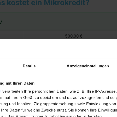
s kostet ein Mikrokredit?
V
500,00 €
3 Monate
170,54 €
Details
Anzeigeneinstellungen
14,82 %
11,62 €
g mit Ihren Daten
511,62 €
r
verarbeiten Ihre persönlichen Daten, wie z. B. Ihre IP-Adresse,
en auf Ihrem Gerät zu speichern und darauf zuzugreifen und so 
ung und Inhalten, Zielgruppenforschung sowie Entwicklung von
(69 €/Monat) ist optional und nicht im effektiven Jahreszins entha
 Ihre Daten für welche Zwecke nutzt. Sie können Ihre Einwilligun
 auf das Privacy Trigger Symbol ändern oder widerrufen