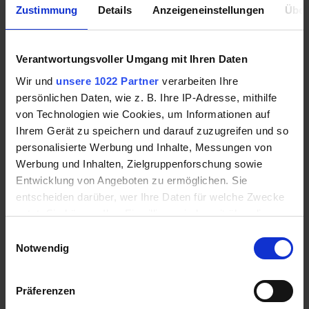
Zustimmung
Details
Anzeigeneinstellungen
Über
Verantwortungsvoller Umgang mit Ihren Daten
Wir und
unsere 1022 Partner
verarbeiten Ihre
persönlichen Daten, wie z. B. Ihre IP-Adresse, mithilfe
von Technologien wie Cookies, um Informationen auf
Ihrem Gerät zu speichern und darauf zuzugreifen und so
Brauchen Sie kurzfristig Geld, um einen finanziellen
personalisierte Werbung und Inhalte, Messungen von
Engpass zu überbrücken oder eine bestimmte
Werbung und Inhalten, Zielgruppenforschung sowie
Rechnung pünktlich zu bezahlen, treffen Sie mit
Entwicklung von Angeboten zu ermöglichen. Sie
einem
Mikrokredit
von VEXCASH die richtige Wahl.
entscheiden darüber, wer Ihre Daten für welche Zwecke
Der Anbieter arbeitet seriös, schnell und
nutzt. Sie können Ihre Einwilligung jederzeit über die
zuverlässig, sodass Sie noch am Tag Ihrer Anfrage
Cookie-Erklärung oder durch Klicken auf das Privacy
Einwilligungsauswahl
die Rückmeldung sowie gegebenenfalls auch die
Trigger Symbol ändern oder widerrufen
Notwendig
Auszahlung erhalten. Ein Bankkredit empfiehlt sich
Wenn Sie es erlauben, würden wir auch gerne:
aufgrund der vielen Nachteile heutzutage nur noch
Präferenzen
für große Investitionen.
Informationen über Ihre geografische Lage