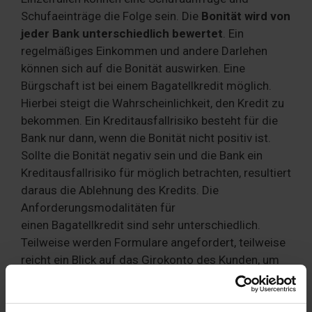
Schufaeinträge die Folge sein. Die
Bonität wird von
jeder Bank unterschiedlich bewertet
. Ein
regelmäßiges Einkommen und andere Darlehen
können sich auf die Bonität auswirken. Eine
Bürgschaft ist bei einem Bagatellkredit möglich.
Hierbei steigt die Wahrscheinlichkeit, den Kredit zu
bekommen. Ein Kreditausfallrisiko besteht für die
Bank nur dann, wenn die Bonität nicht positiv ist.
Sollte die Bonität negativ sein und die Bank ein
Kreditausfallrisiko für möglich betrachten, resultiert
daraus die Ablehnung des Kredits. Die
Anforderungsmodalitäten für
einen Bagatellkredit sind sehr unterschiedlich.
Teilweise werden Formulare angefordert, teilweise
reicht ein Blick auf das Girokonto des Kunden, um
zu bestimmen, ob ein Kredit genehmigt werden
kann.