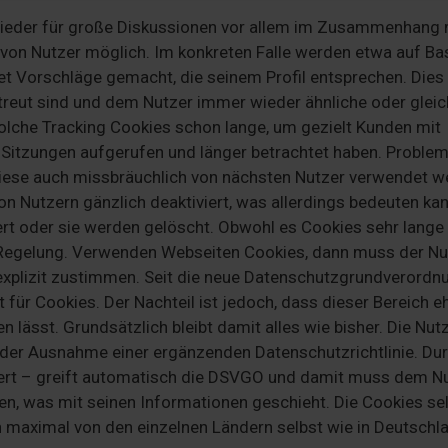
wieder für große Diskussionen vor allem im Zusammenhang 
von Nutzer möglich. Im konkreten Falle werden etwa auf Ba
t Vorschläge gemacht, die seinem Profil entsprechen. Dies
streut sind und dem Nutzer immer wieder ähnliche oder glei
olche Tracking Cookies schon lange, um gezielt Kunden mit
 Sitzungen aufgerufen und länger betrachtet haben. Proble
 diese auch missbräuchlich von nächsten Nutzer verwendet 
 Nutzern gänzlich deaktiviert, was allerdings bedeuten kan
ert oder sie werden gelöscht. Obwohl es Cookies sehr lange 
e Regelung. Verwenden Webseiten Cookies, dann muss der Nu
xplizit zustimmen. Seit die neue Datenschutzgrundverordn
 für Cookies. Der Nachteil ist jedoch, dass dieser Bereich e
 lässt. Grundsätzlich bleibt damit alles wie bisher. Die Nut
er Ausnahme einer ergänzenden Datenschutzrichtlinie. Du
iert – greift automatisch die DSVGO und damit muss dem N
n, was mit seinen Informationen geschieht. Die Cookies se
n maximal von den einzelnen Ländern selbst wie in Deutschl