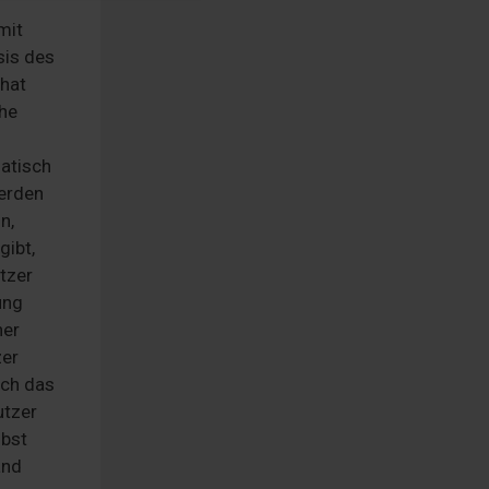
mit
sis des
 hat
che
matisch
werden
n,
gibt,
tzer
ung
her
zer
rch das
utzer
lbst
and