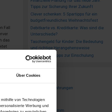
Finanzielle Planung für das neue Jahr:
Tipps zur Sicherung Ihrer Zukunft
Clever schenken: 5 Spartipps für ein
budgetfreundliches Weihnachtsfest
n Fall
Debitkarte vs. Kreditkarte: Was sind die
erver
Unterschiede?
ch das
Taschengeld für Kinder: Die Bedeutung
itet
und richtige Herangehensweise
Clevere Spartipps zur Einschulung
kt mit
em
in als
Wissen
Über Cookies
VEXCASH Erfahrungen
den
Gebühren
 mithilfe von Technologien
Newsletter
personalisierte Werbung und
Partnerprogramm
 Angeboten zu ermöglichen.