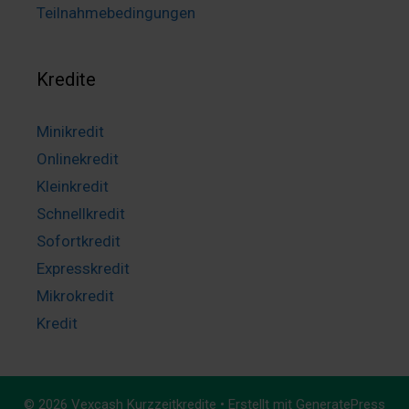
Teilnahmebedingungen
Kredite
Minikredit
Onlinekredit
Kleinkredit
Schnellkredit
Sofortkredit
Expresskredit
Mikrokredit
Kredit
© 2026 Vexcash Kurzzeitkredite
• Erstellt mit
GeneratePress