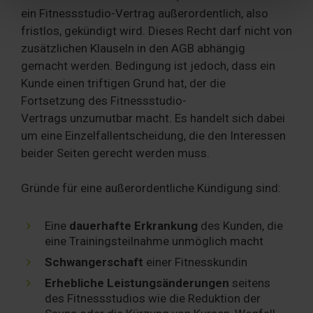
soziale Medien, Werbung und Analysen weiter. Unsere
ein Fitnessstudio-Vertrag außerordentlich, also
Partner führen diese Informationen möglicherweise mit
fristlos, gekündigt wird. Dieses Recht darf nicht von
weiteren Daten zusammen, die Sie ihnen bereitgestellt
zusätzlichen Klauseln in den AGB abhängig
haben oder die sie im Rahmen Ihrer Nutzung der Dienste
gemacht werden. Bedingung ist jedoch, dass ein
gesammelt haben. Sie geben Einwilligung zu unseren
Kunde einen triftigen Grund hat, der die
Cookies, wenn Sie unsere Webseite weiterhin nutzen.
Fortsetzung des Fitnessstudio-
Vertrags unzumutbar macht. Es handelt sich dabei
um eine Einzelfallentscheidung, die den Interessen
beider Seiten gerecht werden muss.
Gründe für eine außerordentliche Kündigung sind:
Eine
dauerhafte Erkrankung
des Kunden, die
eine Trainingsteilnahme unmöglich macht
Schwangerschaft
einer Fitnesskundin
Erhebliche Leistungsänderungen
seitens
des Fitnessstudios wie die Reduktion der