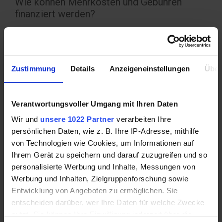
Wie können Mehrkosten und Gebühren
finanziert werden?
Manchmal gibt es gute Gründe,
einen Fitnessstudio-Vertrag zu beenden, doch es
findet sich keine Klausel, um von einem
Zustimmung
Details
Anzeigeneinstellungen
Über
außerordentlichen Kündigungsrecht
Gebrauch
zu machen. Die monatlichen Beiträge laufen dann
weiter und können den Geldbeutel arg belasten. Um
Verantwortungsvoller Umgang mit Ihren Daten
einen finanziellen Engpass zu beseitigen, bietet ein
Wir und
unsere 1022 Partner
verarbeiten Ihre
Mikrokredit
die optimale Lösung. Kunden können
persönlichen Daten, wie z. B. Ihre IP-Adresse, mithilfe
eine flexible Rückzahlung zwischen ein und sechs
von Technologien wie Cookies, um Informationen auf
Monaten wählen. Bei mittlerer Bonität wird der
Ihrem Gerät zu speichern und darauf zuzugreifen und so
Blitzkredit
gewöhnlicherweise innerhalb einer
personalisierte Werbung und Inhalte, Messungen von
Stunde gewährt. Versteckte Kosten gibt es nicht,
Werbung und Inhalten, Zielgruppenforschung sowie
gezahlt werden nur die Kosten, die tatsächlich auf
Entwicklung von Angeboten zu ermöglichen. Sie
der Kreditvereinbarung aufgelistet sind.
entscheiden darüber, wer Ihre Daten für welche Zwecke
nutzt. Sie können Ihre Einwilligung jederzeit über die