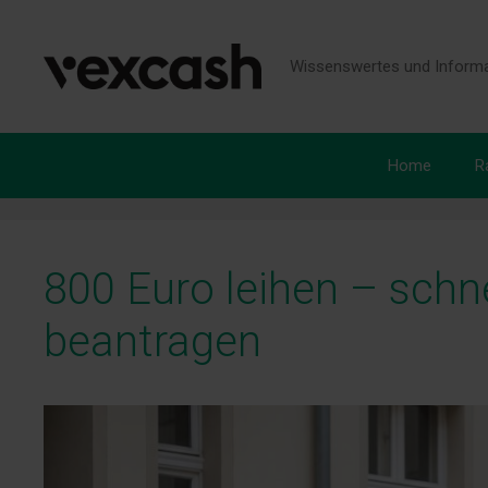
Zum
Inhalt
springen
Wissenswertes und Informa
Home
R
800 Euro leihen – schne
beantragen