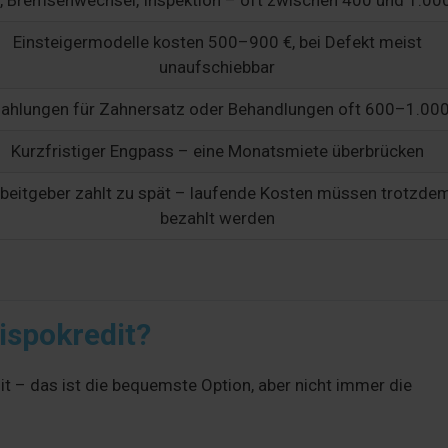
, Bremsenwechsel, Inspektion – oft zwischen 400 und 1.00
Einsteigermodelle kosten 500–900 €, bei Defekt meist
unaufschiebbar
ahlungen für Zahnersatz oder Behandlungen oft 600–1.000
Kurzfristiger Engpass – eine Monatsmiete überbrücken
beitgeber zahlt zu spät – laufende Kosten müssen trotzde
bezahlt werden
Dispokredit?
t – das ist die bequemste Option, aber nicht immer die