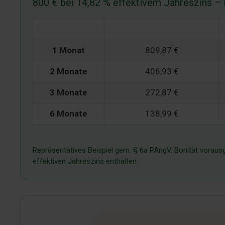
800 € bei 14,82 % effektivem Jahreszins –
Laufzeit
Monatliche Rate
1 Monat
809,87 €
2 Monate
406,93 €
3 Monate
272,87 €
6 Monate
138,99 €
Repräsentatives Beispiel gem. § 6a PAngV. Bonität vorausg
effektiven Jahreszins enthalten.