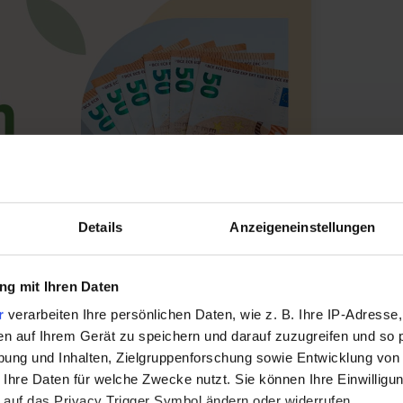
Details
Anzeigeneinstellungen
g mit Ihren Daten
nline beantragen
r
verarbeiten Ihre persönlichen Daten, wie z. B. Ihre IP-Adresse,
en auf Ihrem Gerät zu speichern und darauf zuzugreifen und so 
00 € – mit einer Laufzeit bis zu 180 Tagen. Starten
ung und Inhalten, Zielgruppenforschung sowie Entwicklung von
e jetzt online bei VEXCASH.
 Ihre Daten für welche Zwecke nutzt. Sie können Ihre Einwilligun
 auf das Privacy Trigger Symbol ändern oder widerrufen