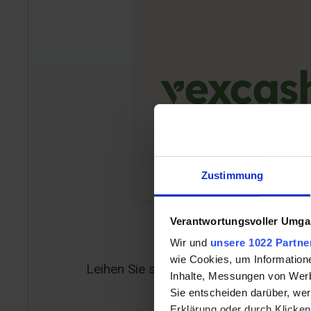
Zustimmung
Verantwortungsvoller Umgan
800 Euro o
Wir und
unsere 1022 Partne
wie Cookies, um Information
Leihen Sie schnell und unkompliziert 8
Inhalte, Messungen von Werb
Sie Ihre Anfrag
Sie entscheiden darüber, wer
Erklärung oder durch Klicken