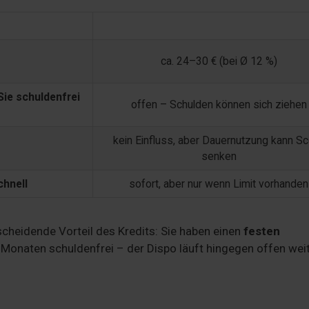
Dispokredit (800 €)
ca. 24–30 € (bei Ø 12 %)
Sie schuldenfrei
offen – Schulden können sich ziehen
kein Einfluss, aber Dauernutzung kann S
senken
chnell
sofort, aber nur wenn Limit vorhanden
scheidende Vorteil des Kredits: Sie haben einen
festen
 Monaten schuldenfrei – der Dispo läuft hingegen offen weit