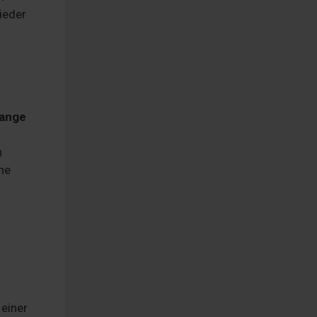
ieder
lange
n
ne
 einer