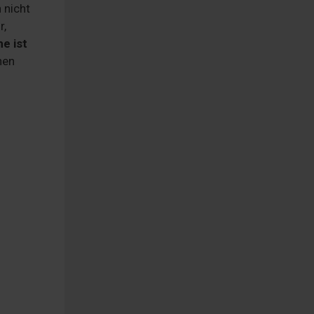
 nicht
r,
e ist
hen