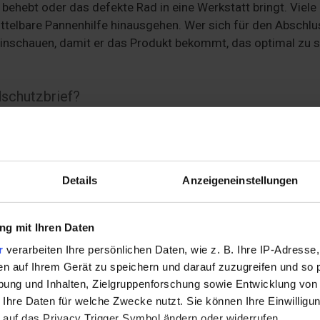
behebt oder das defekte Rad in eine Werkstatt bringt. Viele
mittelbare Pannenhilfe hinausgehen. Wer sich für den Abschlu
 hinschauen, damit er das Produkt bekommt, das optimal zu 
dschutzbrief?
r interessant
. Wer täglich mit dem Fahrrad zur Arbeit fährt, 
benfalls für diejenigen, deren Wohnort nicht oder unzureiche
t. Ein weiteres
Kriterium bei der Abwägung ist die Bauart
Details
Anzeigeneinstellungen
-Räder um. Diese neue Art der Mobilität erhöht den Komfort
iges Teil aus, ist eine professionelle Reparatur unumgänglic
darum besonders vorteilhaft.
g mit Ihren Daten
r
verarbeiten Ihre persönlichen Daten, wie z. B. Ihre IP-Adresse,
en auf Ihrem Gerät zu speichern und darauf zuzugreifen und so 
ung und Inhalten, Zielgruppenforschung sowie Entwicklung von
brief?
 Ihre Daten für welche Zwecke nutzt. Sie können Ihre Einwilligun
 auf das Privacy Trigger Symbol ändern oder widerrufen