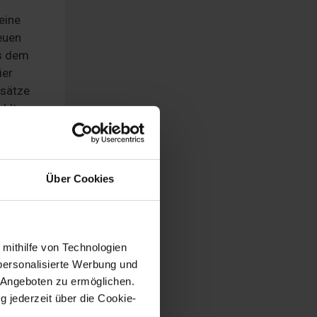
eine
euen
us dem
ier
ssätze
ahlt
Über Cookies
folgt
den
für den
edit
 mithilfe von Technologien
cht.
personalisierte Werbung und
 Angeboten zu ermöglichen.
g jederzeit über die Cookie-