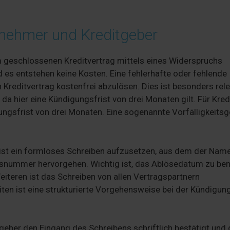
tnehmer und Kreditgeber
 geschlossenen Kreditvertrag mittels eines Widerspruchs
 es entstehen keine Kosten. Eine fehlerhafte oder fehlende
reditvertrag kostenfrei abzulösen. Dies ist besonders rel
a hier eine Kündigungsfrist von drei Monaten gilt. Für Kredi
ungsfrist von drei Monaten. Eine sogenannte Vorfälligkeits
ist ein formloses Schreiben aufzusetzen, aus dem der Name
agsnummer hervorgehen. Wichtig ist, das Ablösedatum zu be
teren ist das Schreiben von allen Vertragspartnern
ten ist eine strukturierte Vorgehensweise bei der Kündigun
eber den Eingang des Schreibens schriftlich bestätigt und 