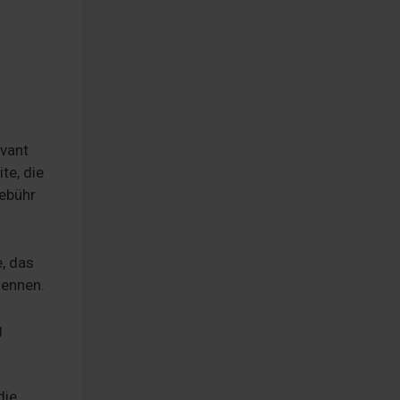
evant
te, die
gebühr
, das
nennen.
g
die