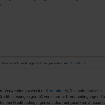
n.
t keinerlei Auswirkungen auf Ihren persönlichen
Schufa-Score
.
m Verwendungszweck (z.B.
Autokredit
, Dispositionskredit,
n Kreditablösungen gemäß vereinbarter Kreditbedingungen: D
ltenden Kreditbedingungen und des festgesetzten Zinssatze