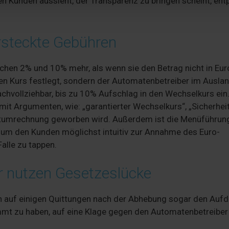
den Kunden aussieht, der Transparenz zu bringen scheint, ent
rsteckte Gebühren
ischen 2% und 10% mehr, als wenn sie den Betrag nicht in Eur
 den Kurs festlegt, sondern der Automatenbetreiber im Auslan
achvollziehbar, bis zu 10% Aufschlag in den Wechselkurs ein
mit Argumenten, wie: „garantierter Wechselkurs“, „Sicherheit
rtumrechnung geworben wird. Außerdem ist die Menüführu
, um den Kunden möglichst intuitiv zur Annahme des Euro-
alle zu tappen.
r nutzen Gesetzeslücke
 auf einigen Quittungen nach der Abhebung sogar den Aufd
mt zu haben, auf eine Klage gegen den Automatenbetreiber