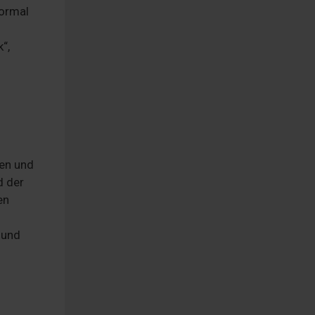
formal
“,
ien und
d der
en
 und