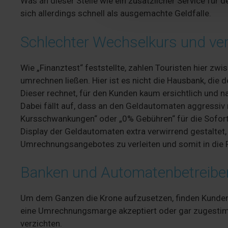
Was an dieser Stelle wie ein zusätzlicher Service für 
sich allerdings schnell als ausgemachte Geldfalle.
Schlechter Wechselkurs und ve
Wie „Finanztest“ feststellte, zahlen Touristen hier zw
umrechnen ließen. Hier ist es nicht die Hausbank, die
Dieser rechnet, für den Kunden kaum ersichtlich und n
Dabei fällt auf, dass an den Geldautomaten aggressiv 
Kursschwankungen“ oder „0% Gebühren“ für die Sofo
Display der Geldautomaten extra verwirrend gestaltet
Umrechnungsangebotes zu verleiten und somit in die F
Banken und Automatenbetreibe
Um dem Ganzen die Krone aufzusetzen, finden Kunden
eine Umrechnungsmarge akzeptiert oder gar zugestim
verzichten.