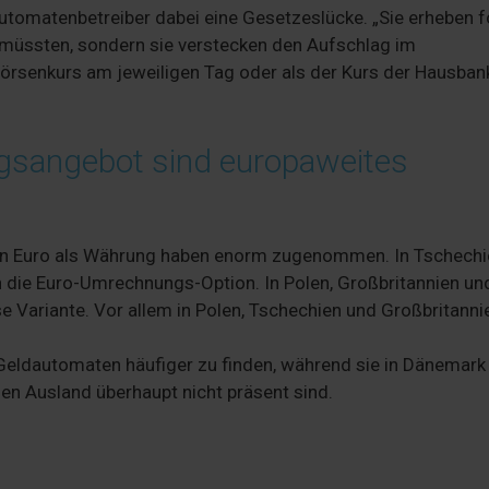
utomatenbetreiber dabei eine Gesetzeslücke. „Sie erheben 
n müssten, sondern sie verstecken den Aufschlag im
Börsenkurs am jeweiligen Tag oder als der Kurs der Hausbank
sangebot sind europaweites
 den Euro als Währung haben enorm zugenommen. In Tschech
 die Euro-Umrechnungs-Option. In Polen, Großbritannien un
 Variante. Vor allem in Polen, Tschechien und Großbritanni
 Geldautomaten häufiger zu finden, während sie in Dänemark
n Ausland überhaupt nicht präsent sind.