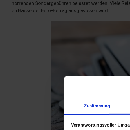
horrenden Sondergebühren belastet werden. Viele Rei
zu Hause der Euro-Betrag ausgewiesen wird.
Zustimmung
Verantwortungsvoller Umgan