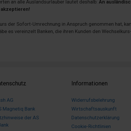
ten an alle Auslandsurlauber lautet deshalb:
An ausländis
 akzeptieren!
lkurs der Sofort-Umrechnung in Anspruch genommen hat, kan
äbe es vereinzelt Banken, die ihren Kunden den Wechselkurs
tenschutz
Informationen
ash AG
Widerrufsbelehrung
S Magnetiq Bank
Wirtschaftsauskunft
tzhinweise der AS
Datenschutzerklärung
Bank
Cookie-Richtlinien