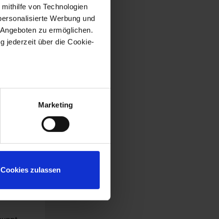
 mithilfe von Technologien
personalisierte Werbung und
 Angeboten zu ermöglichen.
g jederzeit über die Cookie-
.
au sein können
zieren
Marketing
hre Präferenzen im
Abschnitt
ng in
 Medien anbieten zu können
hrer Verwendung unserer
Cookies zulassen
ochen
 führen diese Informationen
t die
ie im Rahmen Ihrer Nutzung
leich
Webseite weiterhin nutzen.