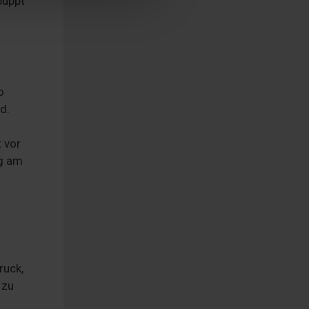
puppt
o
d.
.
 vor
ng am
ruck,
 zu