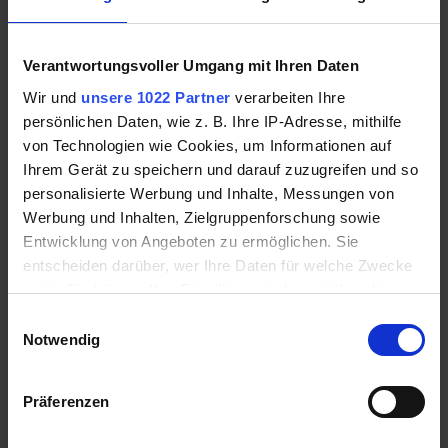
Istzustand vom Sollzustand eines Mietobjekts
abweicht
Unterscheidungen betreffen Sach- und
Verantwortungsvoller Umgang mit Ihren Daten
Rechtsmängel
Wir und
unsere 1022 Partner
verarbeiten Ihre
altersbedingte und natürliche
persönlichen Daten, wie z. B. Ihre IP-Adresse, mithilfe
Abnutzungserscheinungen einer Immobilie
von Technologien wie Cookies, um Informationen auf
sind kein Grund für eine Minderung der Miete
Ihrem Gerät zu speichern und darauf zuzugreifen und so
Schlichtungen zur Behebung von Mängeln
personalisierte Werbung und Inhalte, Messungen von
reduzieren Streitkosten und Zeitaufwand
Werbung und Inhalten, Zielgruppenforschung sowie
Entwicklung von Angeboten zu ermöglichen. Sie
Mietminderung bedarf der Ankündigung
gegenüber dem Vermieter durch Schriftform
entscheiden darüber, wer Ihre Daten für welche Zwecke
nutzt. Sie können Ihre Einwilligung jederzeit über die
Mieterschutzbund und bei Bedarf Fachanwalt
Cookie-Erklärung oder durch Klicken auf das Privacy
für Mietrecht aufsuchen
Einwilligungsauswahl
Trigger Symbol ändern oder widerrufen
Notwendig
Wenn Sie es erlauben, würden wir auch gerne:
Präferenzen
Informationen über Ihre geografische Lage
erfassen, welche bis auf einige Meter genau sein