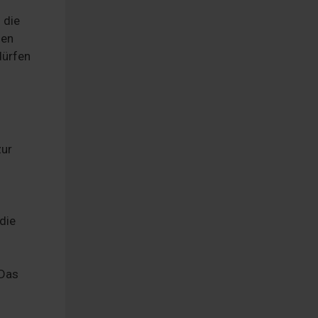
 die
hen
dürfen
zur
die
 Das