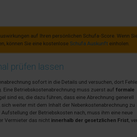
uswirkungen auf Ihren persönlichen Schufa-Score. Wenn Si
n, können Sie eine kostenlose
Schufa Auskunft
einholen.
al prüfen lassen
nabrechnung sofort in die Details und versuchen, dort Fehle
Weg. Eine Betriebskostenabrechnung muss zuerst auf
formale
l sind es, die dazu führen, dass eine Abrechnung generell
 sich weiter mit dem Inhalt der Nebenkostenabrechnung zu
r Aufstellung der Betriebskosten nach, muss ihm eine neue
r Vermieter das nicht
innerhalb der gesetzlichen Frist
, ve