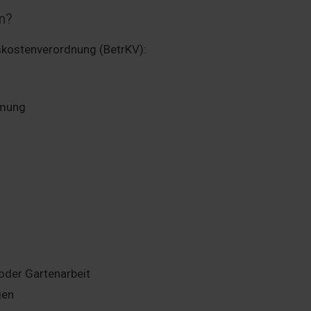
n?
skostenverordnung (BetrKV):
rmung
 oder Gartenarbeit
gen