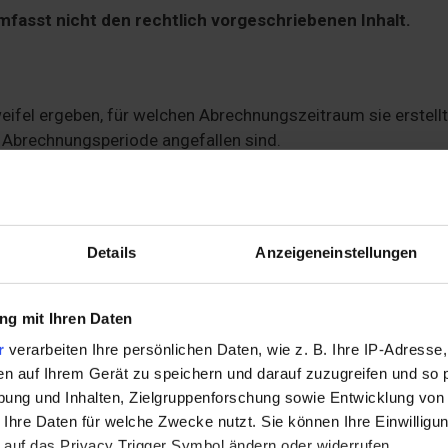
fasst nicht den rechtlich vorgeschriebenen Inhalt.
fel ergeben, für welchen Abrechnungszeitraum sie erstellt
r Abrechnungsperiode angefallen sind.
ält:
 Datum
Details
Anzeigeneinstellungen
n
g mit Ihren Daten
m bezahlten Betriebskosten
r
verarbeiten Ihre persönlichen Daten, wie z. B. Ihre IP-Adresse,
 Abschläge
en auf Ihrem Gerät zu speichern und darauf zuzugreifen und so 
ung und Inhalten, Zielgruppenforschung sowie Entwicklung von
 Ihre Daten für welche Zwecke nutzt. Sie können Ihre Einwilligun
ormulierungen her klar verständlich sein. Der Mieter mus
 auf das Privacy Trigger Symbol ändern oder widerrufen