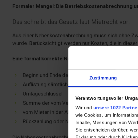
Formaler Mangel: Die Betriebskostenabrechnung um
Das schreibt das Gesetz laut Mietrecht vor:
Aus einer Nebenkostenabrechnung muss sich ohne Zwei
wurde. Berücksichtigt werden nur Kosten, die in diese
Eine formal korrekte Nebenkostenabrechnung enth
Beginn und Ende des Abrechnungszeitraums mit
Zustimmung
Auflistung sämtlicher angefallener Betriebskoste
Umlageschlüssel
Verantwortungsvoller Umgan
Summe der vom Vermieter im Abrechnungszeitrau
Wir und
unsere 1022 Partne
vom Mieter in der Abrechnungsperiode geleistete
wie Cookies, um Information
Rückzahlung oder Nachzahlung
Inhalte, Messungen von Werb
Sie entscheiden darüber, wer
Die Nebenkostenabrechnung muss vom Aufbau und den F
Erklärung oder durch Klicken