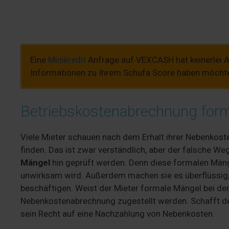
Eine
Minikredit
Anfrage auf VEXCASH hat keinerlei A
Informationen zu Ihrem Schufa Score haben möchte
Betriebskostenabrechnung form
Viele Mieter schauen nach dem Erhalt ihrer Nebenkoste
finden. Das ist zwar verständlich, aber der falsche 
Mängel
hin geprüft werden. Denn diese formalen Mänge
unwirksam wird. Außerdem machen sie es überflüssig,
beschäftigen. Weist der Mieter formale Mängel bei de
Nebenkostenabrechnung zugestellt werden. Schafft de
sein Recht auf eine Nachzahlung von Nebenkosten.