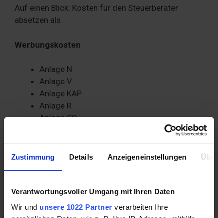
Auf einen Blick: Kosten für den Steuerberater
absetzen als
Werbungskosten
Anlage N
Anlage V
Anlage KAP
Anlage R
Anlage SO
Anlage AUS
Betriebsausgaben
Zustimmung
Details
Anzeigeneinstellungen
Über
Anlage L
Anlage S
Verantwortungsvoller Umgang mit Ihren Daten
Anlage G
Wir und
unsere 1022 Partner
verarbeiten Ihre
Anlage EÜR