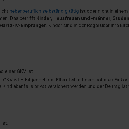
nicht
nebenberuflich selbständig tätig
ist oder nicht in einem
men. Das betrifft
Kinder, Hausfrauen und -männer, Stude
 Hartz-IV-Empfänger
. Kinder sind in der Regel über ihre Elte
d einer GKV ist
ner GKV ist – Ist jedoch der Elternteil mit dem höheren Eink
s Kind ebenfalls privat versichert werden und der Beitrag ist
ist.