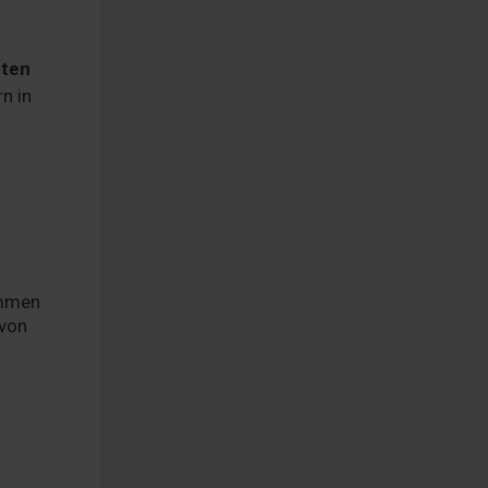
nten
rn in
ommen
 von