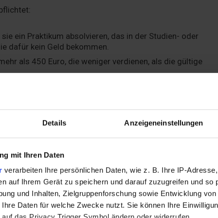
flichtet:
ie ein Praktikum absolvieren, das in der Studien- oder
sie dafür kein Geld bekommen.
hr als 450 Euro, die weniger verdienen, als die gültige
t sind.
her von ALG und unter Umständen Bezieher von Bürgergeld (
Details
Anzeigeneinstellungen
eitenden Angehörigen, sowie die Altenteiler der Landwirtsch
g mit Ihren Daten
rsicherungspflichtig wird, hat zwei Wochen Zeit,
sich für
r
verarbeiten Ihre persönlichen Daten, wie z. B. Ihre IP-Adresse,
rstreicht die Frist ungenutzt, wählt der Arbeitgeber
en auf Ihrem Gerät zu speichern und darauf zuzugreifen und so 
ung und Inhalten, Zielgruppenforschung sowie Entwicklung von
 Ihre Daten für welche Zwecke nutzt. Sie können Ihre Einwilligun
g ist, wer Beamter, Richter oder Zeitsoldat ist, ist nicht in 
 auf das Privacy Trigger Symbol ändern oder widerrufen