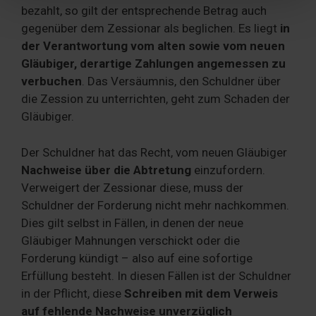
Partner führen diese Informationen möglicherweise mit
bezahlt, so gilt der entsprechende Betrag auch
weiteren Daten zusammen, die Sie ihnen bereitgestellt
gegenüber dem Zessionar als beglichen. Es liegt
in
haben oder die sie im Rahmen Ihrer Nutzung der Dienste
der Verantwortung vom alten sowie vom neuen
gesammelt haben. Sie geben Einwilligung zu unseren
Gläubiger, derartige Zahlungen angemessen zu
Cookies, wenn Sie unsere Webseite weiterhin nutzen.
verbuchen
. Das Versäumnis, den Schuldner über
die Zession zu unterrichten, geht zum Schaden der
Gläubiger.
Der Schuldner hat das Recht, vom neuen Gläubiger
Nachweise über die Abtretung
einzufordern.
Verweigert der Zessionar diese, muss der
Schuldner der Forderung nicht mehr nachkommen.
Dies gilt selbst in Fällen, in denen der neue
Gläubiger Mahnungen verschickt oder die
Forderung kündigt – also auf eine sofortige
Erfüllung besteht. In diesen Fällen ist der Schuldner
in der Pflicht, diese
Schreiben mit dem Verweis
auf fehlende Nachweise unverzüglich