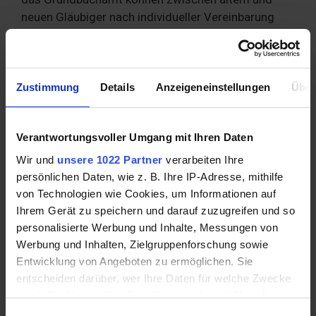
neuen Gläubiger nach individueller Vereinbarung
aufgeteilt werden.
Abtretungen im Wertpapier-Bereich
sind nicht
verboten, aber unüblich. Ist die Forderung im
Zustimmung
Details
Anzeigeneinstellungen
Über
jeweiligen Papier verbrieft, ist auch eine Übergabe
des betroffenen Wertpapiers notwendig. Bei
Verantwortungsvoller Umgang mit Ihren Daten
sonstigen Zessionen genügt es, den Gegenstand
der Abtretung exakt im Vertrag zu beschreiben.
Wir und
unsere 1022 Partner
verarbeiten Ihre
persönlichen Daten, wie z. B. Ihre IP-Adresse, mithilfe
Vielerorts wird die Insolvenz als zusätzlicher
von Technologien wie Cookies, um Informationen auf
Ihrem Gerät zu speichern und darauf zuzugreifen und so
Sonderfall benannt. Dies liegt daran, dass die
personalisierte Werbung und Inhalte, Messungen von
Forderung möglicherweise nicht mehr vollständig
Werbung und Inhalten, Zielgruppenforschung sowie
erfüllt wird. Faktisch handelt es sich um keinen
Entwicklung von Angeboten zu ermöglichen. Sie
Sonderfall, weil Bestimmungen des
entscheiden darüber, wer Ihre Daten für welche Zwecke
Insolvenzrechts gleichermaßen für den alten und
nutzt. Sie können Ihre Einwilligung jederzeit über die
den neuen Gläubiger greifen.
Cookie-Erklärung oder durch Klicken auf das Privacy