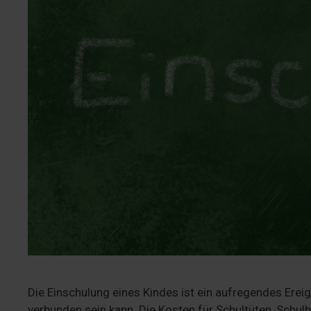
Die Einschulung eines Kindes ist ein aufregendes Erei
verbunden sein kann. Die Kosten für Schultüten, Schul