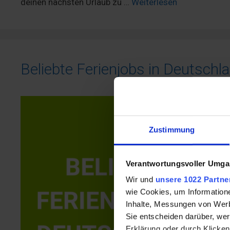
deinen nächsten Urlaub zu …
Weiterlesen
Beliebte Ferienjobs in Deutschl
Zustimmung
Verantwortungsvoller Umgan
Wir und
unsere 1022 Partne
wie Cookies, um Information
Inhalte, Messungen von Werb
Sie entscheiden darüber, wer
Erklärung oder durch Klicken