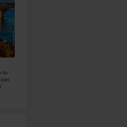
n du
lzahl
l