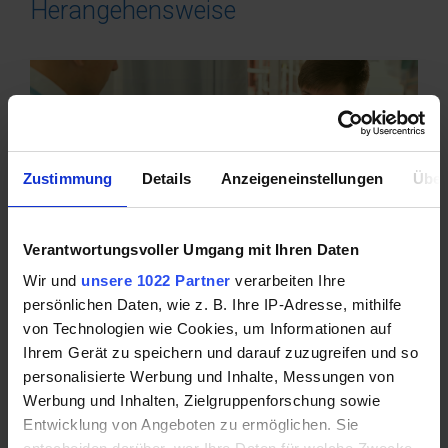
Herangehensweise
Zustimmung
Details
Anzeigeneinstellungen
Über
Verantwortungsvoller Umgang mit Ihren Daten
Wir und
unsere 1022 Partner
verarbeiten Ihre
persönlichen Daten, wie z. B. Ihre IP-Adresse, mithilfe
Taschengeld ist ein wichtiger Schritt in der
von Technologien wie Cookies, um Informationen auf
finanziellen Erziehung von Kindern. Es lehrt sie den
Ihrem Gerät zu speichern und darauf zuzugreifen und so
personalisierte Werbung und Inhalte, Messungen von
Umgang mit Geld, finanzielle Verantwortung und
Werbung und Inhalten, Zielgruppenforschung sowie
bietet wertvolle Lektionen für das
Entwicklung von Angeboten zu ermöglichen. Sie
Erwachsenwerden. Doch ab wann sollten Kinder