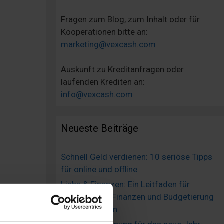
Fragen zum Blog, zum Inhalt oder für
Kooperationen bitte an:
marketing@vexcash.com
Auskunft zu Kreditanfragen oder
laufenden Krediten an:
info@vexcash.com
Neueste Beiträge
Schnell Geld verdienen: 10 seriöse Tipps
für online und offline
Liebe & Finanzen: Ein Leitfaden für
gemeinsame Finanzen und Budgetierung
ng
in Beziehungen