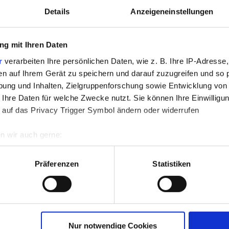
Details
Anzeigeneinstellungen
nline leihen
g mit Ihren Daten
n man dringend eine überschaubare Summe an Geld benötigt
Stromnachzahlung, einer KFZ-Reparatur oder vielleicht auch 
r
verarbeiten Ihre persönlichen Daten, wie z. B. Ihre IP-Adresse,
en auf Ihrem Gerät zu speichern und darauf zuzugreifen und so 
ung und Inhalten, Zielgruppenforschung sowie Entwicklung von
 Ihre Daten für welche Zwecke nutzt. Sie können Ihre Einwilligun
 auf das Privacy Trigger Symbol ändern oder widerrufen
n wir auch gerne:
re geografische Lage erfassen, welche bis auf einige Meter gen
es Scannen nach bestimmten Merkmalen (Fingerprinting) identifi
Präferenzen
Statistiken
ie Ihre persönlichen Daten verarbeitet werden, und legen Sie I
Vorteile:
nhalte und Anzeigen zu personalisieren, Funktionen für soziale
Website zu analysieren. Außerdem geben wir Informationen zu I
 Euro
Nur notwendige Cookies