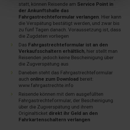
Partner führen diese Informationen möglicherweise mit
statt, können Reisende am
Service Point in
der Ankunftshalle das
weiteren Daten zusammen, die Sie ihnen bereitgestellt
Fahrgastrechteformular verlangen
. Hier kann
haben oder die sie im Rahmen Ihrer Nutzung der Dienste
die Verspätung bestätigt werden, und zwar bis
gesammelt haben. Sie geben Einwilligung zu unseren
zu fünf Tagen danach. Voraussetzung ist, dass
Cookies, wenn Sie unsere Webseite weiterhin nutzen.
die Zugdaten vorliegen
Das
Fahrgastrechteformular ist an den
Verkaufsschaltern erhältlich
, hier stellt man
Reisenden jedoch keine Bescheinigung über
die Zugverspätung aus
Daneben steht das Fahrgastrechteformular
auch
online zum Download
bereit:
www.fahrgastrechte.info
Reisende können mit dem ausgefüllten
Fahrgastrechteformular, der Bescheinigung
über die Zugverspätung und ihrem
Originalticket
direkt ihr Geld an den
Fahrkartenschaltern verlangen