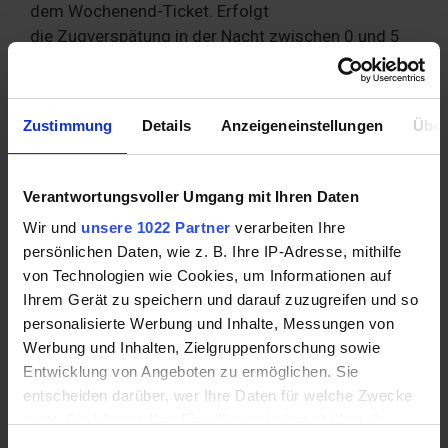
dem Wochenend-Ticket. Erfolgt
die Zugverspätung in der Nacht zwischen 0 und 5
Uhr und ist die letztmögliche Zugverbindung
ausgefallen, haben Reisende einen Anspruch
darauf, mit dem Taxi zu reisen. Wer beruflich reist,
Zustimmung
Details
Anzeigeneinstellungen
Über
kann die
Reisekosten außerdem steuerlich geltend
machen
.
Verantwortungsvoller Umgang mit Ihren Daten
Wir und
unsere 1022 Partner
verarbeiten Ihre
persönlichen Daten, wie z. B. Ihre IP-Adresse, mithilfe
von Technologien wie Cookies, um Informationen auf
Ihrem Gerät zu speichern und darauf zuzugreifen und so
personalisierte Werbung und Inhalte, Messungen von
Werbung und Inhalten, Zielgruppenforschung sowie
Entwicklung von Angeboten zu ermöglichen. Sie
entscheiden darüber, wer Ihre Daten für welche Zwecke
nutzt. Sie können Ihre Einwilligung jederzeit über die
Cookie-Erklärung oder durch Klicken auf das Privacy