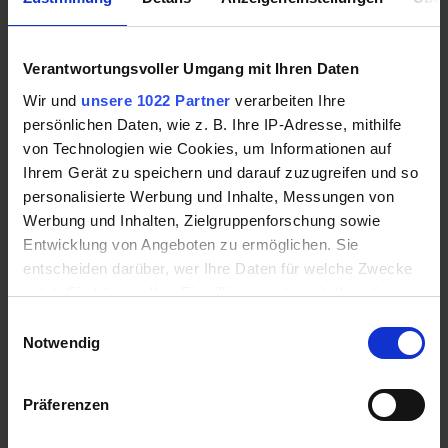
auf einen spezifischen Betrag für ein Bahn- oder
Busticket.
Verantwortungsvoller Umgang mit Ihren Daten
Formulierungen für die Begrenzung der Fahrtkosten
Wir und
unsere 1022 Partner
verarbeiten Ihre
können wie folgt aussehen:
persönlichen Daten, wie z. B. Ihre IP-Adresse, mithilfe
von Technologien wie Cookies, um Informationen auf
[…] „Kosten werden in Höhe eines Bahntickets
Ihrem Gerät zu speichern und darauf zuzugreifen und so
der zweiten Klasse übernommen“ […]
personalisierte Werbung und Inhalte, Messungen von
[…] „diese sind ausgehend für die Anreise von
Werbung und Inhalten, Zielgruppenforschung sowie
Ihrem Wohnort bis zu unserem Geschäftssitz“
Entwicklung von Angeboten zu ermöglichen. Sie
[…]
entscheiden darüber, wer Ihre Daten für welche Zwecke
nutzt. Sie können Ihre Einwilligung jederzeit über die
[…] „weitere Kosten für Hotel oder Verpflegung
werden nicht übernommen“ […]
Cookie-Erklärung oder durch Klicken auf das Privacy
Einwilligungsauswahl
Trigger Symbol ändern oder widerrufen
Notwendig
Fahrtkosten erwirken
Wenn Sie es erlauben, würden wir auch gerne:
Präferenzen
Die einzelnen Schritte für
Informationen über Ihre geografische Lage
die Fahrtkostenerstattung
erfassen, welche bis auf einige Meter genau sein