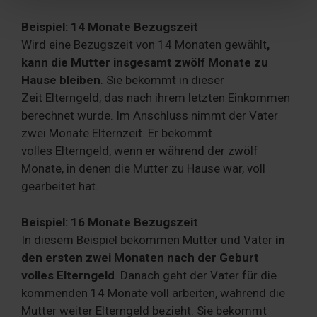
Partner führen diese Informationen möglicherweise mit
weiteren Daten zusammen, die Sie ihnen bereitgestellt
Beispiel: 14 Monate Bezugszeit
haben oder die sie im Rahmen Ihrer Nutzung der Dienste
Wird eine Bezugszeit von 14 Monaten gewählt
,
gesammelt haben. Sie geben Einwilligung zu unseren
kann die Mutter insgesamt zwölf Monate zu
Cookies, wenn Sie unsere Webseite weiterhin nutzen.
Hause bleiben
. Sie bekommt in dieser
Zeit Elterngeld, das nach ihrem letzten Einkommen
berechnet wurde. Im Anschluss nimmt der Vater
zwei Monate Elternzeit. Er bekommt
volles Elterngeld, wenn er während der zwölf
Monate, in denen die Mutter zu Hause war, voll
gearbeitet hat.
Beispiel: 16 Monate Bezugszeit
In diesem Beispiel bekommen Mutter und Vater
in
den ersten zwei Monaten nach der Geburt
volles Elterngeld
. Danach geht der Vater für die
kommenden 14 Monate voll arbeiten, während die
Mutter weiter Elterngeld bezieht. Sie bekommt