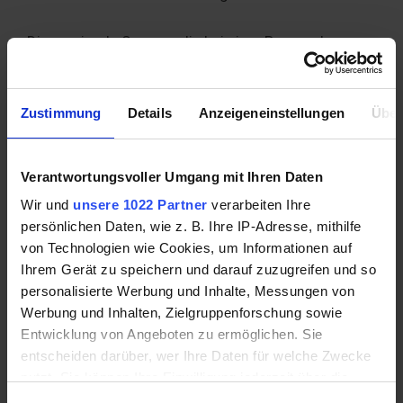
Die maximale Summe, die bei einer Bezugsdauer
von zwölf Monaten ausgezahlt wird, beträgt 1.800
Euro. Frauen, die viel mehr verdient haben,
profitieren bei der Berechnung des Elterngeldes
Zustimmung
Details
Anzeigeneinstellungen
Über
davon nicht.
Ergibt die Berechnung, dass die Zahlung unter 300
Euro läge, bekämen Mutter oder Vater mindestens
Verantwortungsvoller Umgang mit Ihren Daten
300 Euro ausbezahlt. Diese Summe bekommen
Wir und
unsere 1022 Partner
verarbeiten Ihre
auch Frauen, die vor der Geburt nicht gearbeitet
persönlichen Daten, wie z. B. Ihre IP-Adresse, mithilfe
haben oder einem Minijob nachgegangen sind.
von Technologien wie Cookies, um Informationen auf
Ihrem Gerät zu speichern und darauf zuzugreifen und so
Dafür muss die Frau folgende Voraussetzungen
personalisierte Werbung und Inhalte, Messungen von
erfüllen:
Werbung und Inhalten, Zielgruppenforschung sowie
Entwicklung von Angeboten zu ermöglichen. Sie
entscheiden darüber, wer Ihre Daten für welche Zwecke
Wohnsitz in Deutschland
nutzt. Sie können Ihre Einwilligung jederzeit über die
Das Kind selbst betreuen und erziehen
Cookie-Erklärung oder durch Klicken auf das Privacy