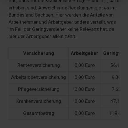
das, dass für die Krankenkasse 14,6 % und 1,1, % zu
Partner führen diese Informationen möglicherweise mit
erheben sind. Abweichende Regelungen gibt es im
weiteren Daten zusammen, die Sie ihnen bereitgestellt
Bundesland Sachsen. Hier werden die Anteile von
haben oder die sie im Rahmen Ihrer Nutzung der Dienste
Arbeitnehmer und Arbeitgeber anders verteilt, was
gesammelt haben. Sie geben Einwilligung zu unseren
im Fall der Geringverdiener keine Relevanz hat, da
Cookies, wenn Sie unsere Webseite weiterhin nutzen.
hier der Arbeitgeber allein zahlt.
Versicherung
Arbeitgeber
Geringverd
Rentenversicherung
0,00 Euro
56,10 E
Arbeitslosenversicherung
0,00 Euro
9,00 Eu
Pflegeversicherung
0,00 Euro
7,65 Eu
Krankenversicherung
0,00 Euro
47,10 E
Gesamtbetrag
0,00 Euro
119,85 E