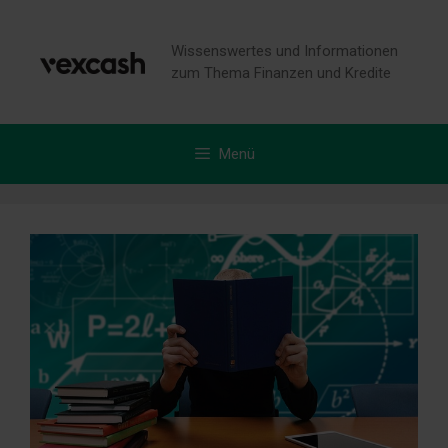
Zum
Inhalt
Wissenswertes und Informationen
springen
zum Thema Finanzen und Kredite
Menü