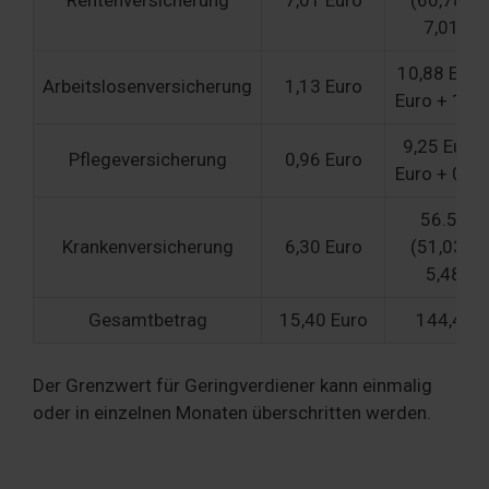
Rentenversicherung
7,01 Euro
(60,78 Eu
7,01 Eu
10,88 Euro
Arbeitslosenversicherung
1,13 Euro
Euro + 1,13
9,25 Euro 
Pflegeversicherung
0,96 Euro
Euro + 0,96
56.51 E
Krankenversicherung
6,30 Euro
(51,03 Eu
5,48Eur
Gesamtbetrag
15,40 Euro
144,43 E
Der Grenzwert für Geringverdiener kann einmalig
oder in einzelnen Monaten überschritten werden.