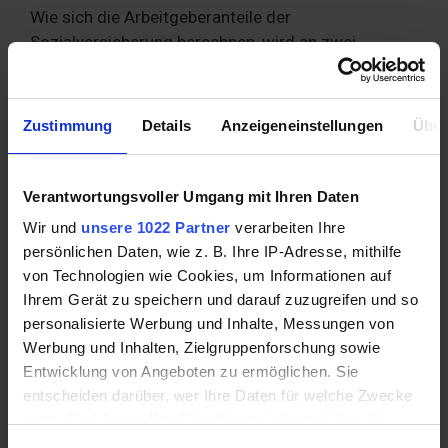
Wie sich die Arbeitgeberanteile der
Sozialversicherung berechnen, wird an zwei
Fallbeispielen erläutert.
Fallbeispiel 1 – Eine kinderlose
Zustimmung
Details
Anzeigeneinstellungen
Über
Auszubildende ohne Minijob
Die Auszubildende ist 19 Jahre alt, hat keine Kinder,
Verantwortungsvoller Umgang mit Ihren Daten
womit kein Zusatzbeitrag in der Pflegeversicherung
Wir und
unsere 1022 Partner
verarbeiten Ihre
anfällt. Die Ausbildungsvergütung beträgt 300 Euro
persönlichen Daten, wie z. B. Ihre IP-Adresse, mithilfe
im Monat. Damit fällt die Auszubildende in die
von Technologien wie Cookies, um Informationen auf
Kategorie der Geringverdiener. Das bedeutet, der
Ihrem Gerät zu speichern und darauf zuzugreifen und so
Arbeitgeber muss alle Sozialversicherungsbeiträge
personalisierte Werbung und Inhalte, Messungen von
übernehmen und abführen. Die Einzelposten stellen
Werbung und Inhalten, Zielgruppenforschung sowie
sich im Jahr 2017 wie folgt dar:
Entwicklung von Angeboten zu ermöglichen. Sie
entscheiden darüber, wer Ihre Daten für welche Zwecke
Abgabe des
nutzt. Sie können Ihre Einwilligung jederzeit über die
Cookie-Erklärung oder durch Klicken auf das Privacy
Versicherung
Sozialversicherungsbeit