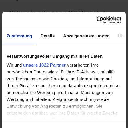
Weitere Informationen zur SCHUFA:
schufa.de
Das Smart-Paket: Bevorzugte
Bearbeitung in 24 Stunden
Zustimmung
Details
Anzeigeneinstellungen
Über
Mit dem optionalen Smart-Paket wird der
Verantwortungsvoller Umgang mit Ihren Daten
Kreditantrag bei Vexcash innerhalb von 24 Stunden
bevorzugt bearbeitet. Kosten: 69 € pro Monat. Der
Wir und
unsere 1022 Partner
verarbeiten Ihre
Abschluss ist freiwillig und nicht im effektiven
persönlichen Daten, wie z. B. Ihre IP-Adresse, mithilfe
Jahreszins enthalten.
von Technologien wie Cookies, um Informationen auf
Ihrem Gerät zu speichern und darauf zuzugreifen und so
personalisierte Werbung und Inhalte, Messungen von
Smart-Paket auf einen Blick:
Werbung und Inhalten, Zielgruppenforschung sowie
Kosten:
69 € / Monat
· Bearbeitungszeit:
Entwicklung von Angeboten zu ermöglichen. Sie
innerhalb 24 Stunden
· Abschluss: freiwillig ·
entscheiden darüber, wer Ihre Daten für welche Zwecke
Nicht im effektiven Jahreszins enthalten.
nutzt. Sie können Ihre Einwilligung jederzeit über die
Cookie-Erklärung oder durch Klicken auf das Privacy