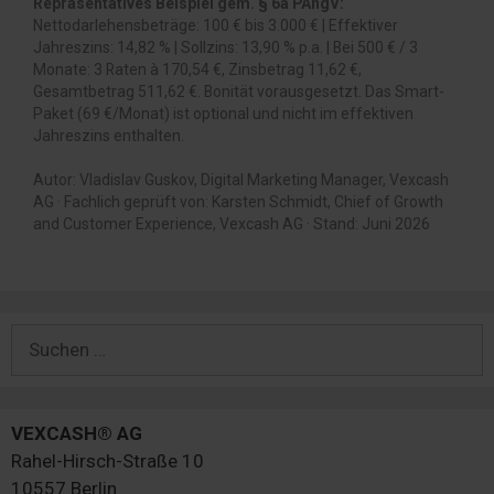
Repräsentatives Beispiel gem. § 6a PAngV:
Nettodarlehensbeträge: 100 € bis 3.000 € | Effektiver
Jahreszins: 14,82 % | Sollzins: 13,90 % p.a. | Bei 500 € / 3
Monate: 3 Raten à 170,54 €, Zinsbetrag 11,62 €,
Gesamtbetrag 511,62 €. Bonität vorausgesetzt. Das Smart-
Paket (69 €/Monat) ist optional und nicht im effektiven
Jahreszins enthalten.
Autor: Vladislav Guskov, Digital Marketing Manager, Vexcash
AG · Fachlich geprüft von: Karsten Schmidt, Chief of Growth
and Customer Experience, Vexcash AG · Stand: Juni 2026
Suchen
nach:
VEXCASH® AG
Rahel-Hirsch-Straße 10
10557 Berlin