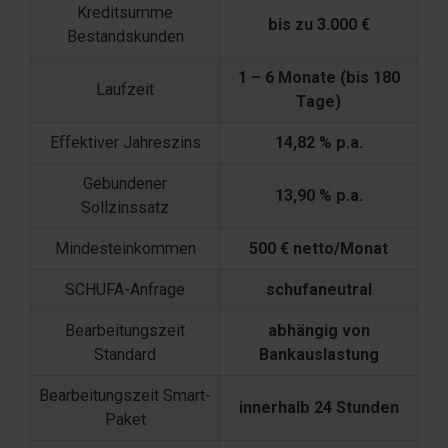
Kreditsumme
bis zu 3.000 €
Bestandskunden
1 – 6 Monate (bis 180
Laufzeit
Tage)
Effektiver Jahreszins
14,82 % p.a.
Gebundener
13,90 % p.a.
Sollzinssatz
Mindesteinkommen
500 € netto/Monat
SCHUFA-Anfrage
schufaneutral
Bearbeitungszeit
abhängig von
Standard
Bankauslastung
Bearbeitungszeit Smart-
innerhalb 24 Stunden
Paket