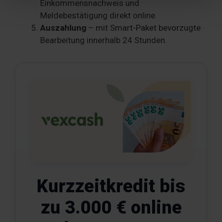
Einkommensnachweis und
Partner führen diese Informationen möglicherweise mit
Meldebestätigung direkt online.
weiteren Daten zusammen, die Sie ihnen bereitgestellt
Auszahlung
– mit Smart-Paket bevorzugte
haben oder die sie im Rahmen Ihrer Nutzung der Dienste
Bearbeitung innerhalb 24 Stunden.
gesammelt haben. Sie geben Einwilligung zu unseren
Cookies, wenn Sie unsere Webseite weiterhin nutzen.
Kurzzeitkredit bis
zu 3.000 € online