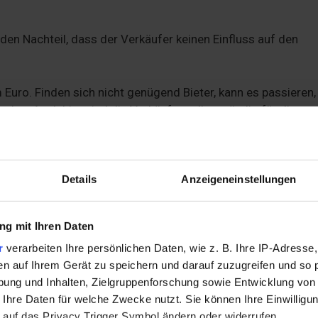
en Nachteil, dass der Verkäufer keinen Einfluss auf den
 Euro. Finden sich nicht genügend Bieter, kann es passieren
rden. Auch hier sind die Verkäufer selbstständig für die
Details
Anzeigeneinstellungen
iellen Verkaufsgruppen die Möglichkeit, für Artikel aus zwe
g mit Ihren Daten
r
verarbeiten Ihre persönlichen Daten, wie z. B. Ihre IP-Adresse,
en auf Ihrem Gerät zu speichern und darauf zuzugreifen und so 
ung und Inhalten, Zielgruppenforschung sowie Entwicklung von
 Ihre Daten für welche Zwecke nutzt. Sie können Ihre Einwilligun
 auf das Privacy Trigger Symbol ändern oder widerrufen