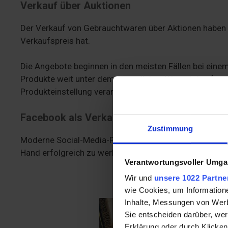
Verkauf über Auktionen
Der Verkauf von Gebrauchtwaren über Aktionen haben d
Verkaufspreis hat.
Die Angebote beginnen in den meisten Fällen bei einem
Produkte weit unter dem eigentlichen Wert verkauft we
Produkteinstellung verantwortlich.
Facebook als Verkaufsplattform
Zustimmung
Moderne Social-Media-Portale bieten innerhalb von spez
Hand erfolgreich zu werben.
Verantwortungsvoller Umgan
Wir und
unsere 1022 Partne
wie Cookies, um Information
Inhalte, Messungen von Werb
Sie entscheiden darüber, wer
Erklärung oder durch Klicken