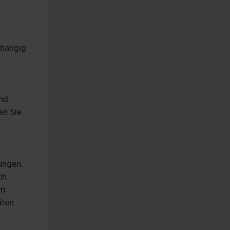
bhängig
und
en Sie
ungen.
ch
am
iten