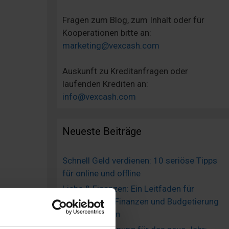
Fragen zum Blog, zum Inhalt oder für
Kooperationen bitte an:
marketing@vexcash.com
Auskunft zu Kreditanfragen oder
laufenden Krediten an:
info@vexcash.com
Neueste Beiträge
Schnell Geld verdienen: 10 seriöse Tipps
für online und offline
Liebe & Finanzen: Ein Leitfaden für
gemeinsame Finanzen und Budgetierung
er auf
in Beziehungen
 Nun