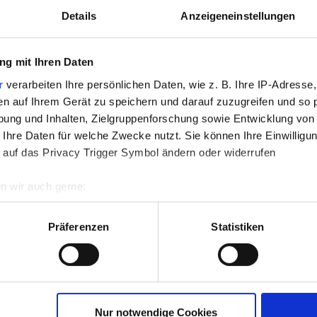
Details
Anzeigeneinstellungen
g mit Ihren Daten
r
verarbeiten Ihre persönlichen Daten, wie z. B. Ihre IP-Adresse,
en auf Ihrem Gerät zu speichern und darauf zuzugreifen und so 
ung und Inhalten, Zielgruppenforschung sowie Entwicklung von
 Ihre Daten für welche Zwecke nutzt. Sie können Ihre Einwilligun
 auf das Privacy Trigger Symbol ändern oder widerrufen
den Hund oder das Fahrrad?
n wir auch gerne:
re geografische Lage erfassen, welche bis auf einige Meter gen
 in den Verkehrsmitteln anzutreffen, auch Fahrräder werden g
es Scannen nach bestimmten Merkmalen (Fingerprinting) identifi
Präferenzen
Statistiken
einmal angenommen und recherchiert, welche Preise die einze
ie Ihre persönlichen Daten verarbeitet werden, und legen Sie I
nhalte und Anzeigen zu personalisieren, Funktionen für soziale
Einzelfahrscheine und Tageskarten?
Website zu analysieren. Außerdem geben wir Informationen zu I
Nur notwendige Cookies