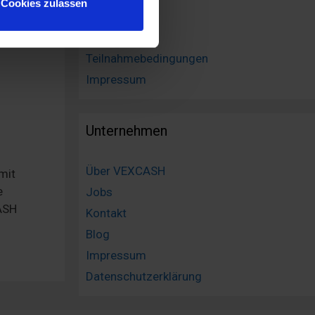
Cookies zulassen
 führen diese Informationen
Finanzlexikon
ie im Rahmen Ihrer Nutzung
Sitemap
Webseite weiterhin nutzen.
Teilnahmebedingungen
Impressum
Unternehmen
Über VEXCASH
mit
e
Jobs
CASH
Kontakt
Blog
Impressum
Datenschutzerklärung