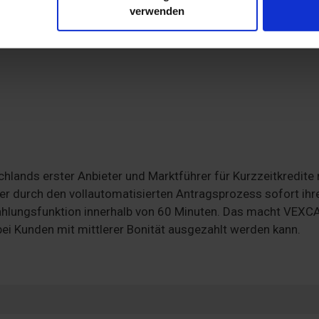
r soziale Medien, Werbung und Analysen weiter. Unsere Partner
verwenden
 Daten zusammen, die Sie ihnen bereitgestellt haben oder die s
nen Ticketpreise für einen Einzelfahrschein sowie für die
. Sie geben Einwilligung zu unseren Cookies, wenn Sie unsere 
lands erster Anbieter und Marktführer für Kurzzeitkredite 
zer durch den vollautomatisierten Antragsprozess sofort ihr
zahlungsfunktion innerhalb von 60 Minuten. Das macht VEX
ei Kunden mit mittlerer Bonität ausgezahlt werden kann.