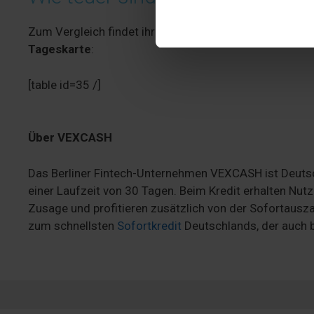
Website an unsere Partner fü
möglicherweise mit weiteren
Zum Vergleich findet ihr hier auch nochmal die
einzel
der Dienste gesammelt haben
Tageskarte
:
[table id=35 /]
Über VEXCASH
Das Berliner Fintech-Unternehmen VEXCASH ist Deutsch
einer Laufzeit von 30 Tagen. Beim Kredit erhalten Nut
Zusage und profitieren zusätzlich von der Sofortaus
zum schnellsten
Sofortkredit
Deutschlands, der auch b