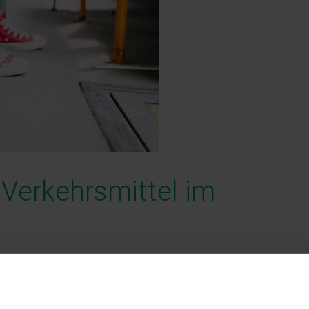
 Verkehrsmittel im
echerche ermittelt, welche
Kosten durch Steuern und Bußgeld
ds zukommen können – doch das war uns noch nicht genug.
s kostet es eigentlich, seinen Hund mit in die öffentlichen