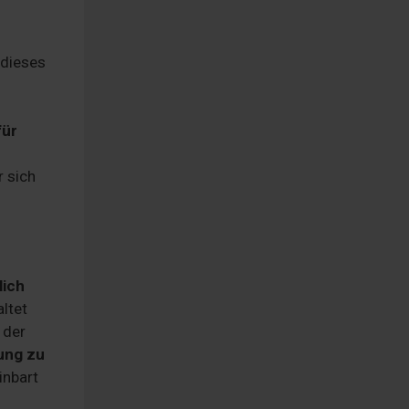
 dieses
für
r sich
lich
altet
 der
ung zu
inbart