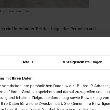
 größerer Beliebtheit.
isch ein Untermieter. Bei den folgenden Personen und
tiefkinder
Krankenpflege
Details
Anzeigeneinstellungen
n in der Regel
sechs bis acht Wochen nicht überschreite
itraum, muss eine Rücksprache mit dem Vermieter erfolgen:
g mit Ihren Daten
r
verarbeiten Ihre persönlichen Daten, wie z. B. Ihre IP-Adresse,
nkel, Schwiegerkinder
en auf Ihrem Gerät zu speichern und darauf zuzugreifen und so 
Wochen bleiben
ung und Inhalten, Zielgruppenforschung sowie Entwicklung von
 Ihre Daten für welche Zwecke nutzt. Sie können Ihre Einwilligun
 Lebenspartnern?
 auf das Privacy Trigger Symbol ändern oder widerrufen