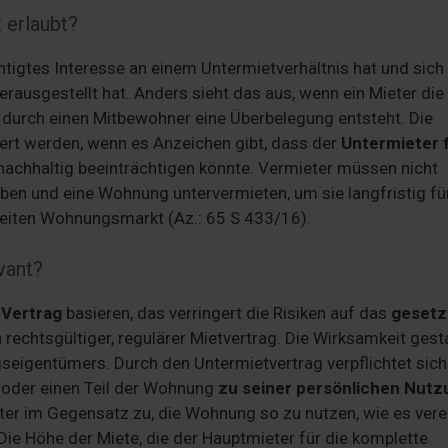
 erlaubt?
htigtes Interesse an einem Untermietverhältnis hat und sich
erausgestellt hat. Anders sieht das aus, wenn ein Mieter die
durch einen Mitbewohner eine Überbelegung entsteht. Die
ert werden, wenn es Anzeichen gibt, dass der
Untermieter 
nachhaltig beeinträchtigen könnte. Vermieter müssen nicht
ben und eine Wohnung untervermieten, um sie langfristig fü
zweiten Wohnungsmarkt (Az.: 65 S 433/16).
vant?
 Vertrag
basieren, das verringert die Risiken auf das
gesetz
in rechtsgültiger, regulärer Mietvertrag. Die Wirksamkeit gest
igentümers. Durch den Untermietvertrag verpflichtet sich
 oder einen Teil der Wohnung
zu seiner persönlichen Nutz
eter im Gegensatz zu, die Wohnung so zu nutzen, wie es vere
ie Höhe der Miete, die der Hauptmieter für die komplette