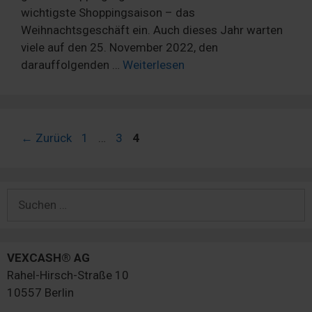
wichtigste Shoppingsaison – das
Weihnachtsgeschäft ein. Auch dieses Jahr warten
viele auf den 25. November 2022, den
darauffolgenden …
Weiterlesen
Seite
Seite
Seite
←
Zurück
1
…
3
4
Suchen
nach:
VEXCASH® AG
Rahel-Hirsch-Straße 10
10557 Berlin