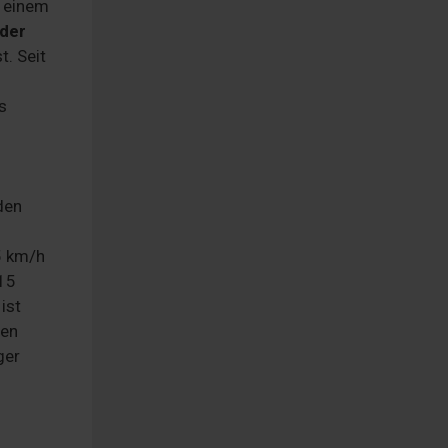
n einem
oder
t. Seit
s
den
5 km/h
 15
ist
ren
ger