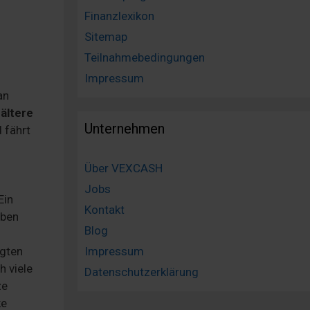
Finanzlexikon
Sitemap
Teilnahmebedingungen
Impressum
an
 ältere
Unternehmen
 fährt
Über VEXCASH
Jobs
Ein
Kontakt
aben
Blog
agten
Impressum
h viele
Datenschutzerklärung
ze
ke