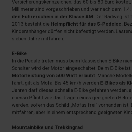
Versicherungskennzeichen, das 60 bis 80 Euro kostet, s
Millimeter sind vorgeschrieben und wer nach dem 1.4.
den Führerschein in der Klasse AM
. Der Radweg ist 
2013 besteht die
Helmpflicht für das S-Pedelec.
Bezü
Kinderanhänger dürfen nicht befestigt werden, Lastena
sieben Jahre mitfahren.
E-Bike
In die Pedale treten muss beim klassischen E-Bike nie
Schalter wird der Motor eingeschaltet. Beim E-Bike ist
Motorleistung von 500 Watt erlaubt
. Manche Modell
fährt, gilt als Mofa. Bis 45 km/h werden
E-Bikes als K
Jahren darf dieses schnelle E-Bike gefahren werden, a
ebenso Pflicht wie das Tragen eines geeigneten Hel
werden, sofern das Schild „Mofas frei“ vorhanden ist. 
mitfahren, aber in einem entsprechend geeigneten Kind
Mountainbike und Trekkingrad