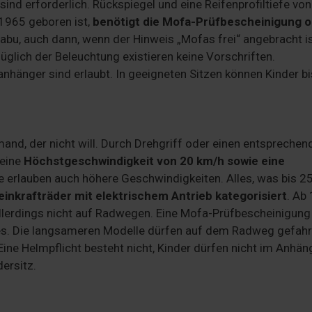
ind erforderlich. Rückspiegel und eine Reifenprofiltiefe vo
1965 geboren ist,
benötigt die Mofa-Prüfbescheinigung 
tabu, auch dann, wenn der Hinweis „Mofas frei“ angebracht is
glich der Beleuchtung existieren keine Vorschriften.
nhänger sind erlaubt. In geeigneten Sitzen können Kinder bi
mand, der nicht will. Durch Drehgriff oder einen entsprechen
 eine
Höchstgeschwindigkeit von 20 km/h sowie eine
e erlauben auch höhere Geschwindigkeiten. Alles, was bis 2
leinkrafträder mit elektrischem Antrieb kategorisiert
. Ab
llerdings nicht auf Radwegen. Eine Mofa-Prüfbescheinigung 
mes. Die langsameren Modelle dürfen auf dem Radweg gefah
Eine Helmpflicht besteht nicht, Kinder dürfen nicht im Anhän
ersitz.