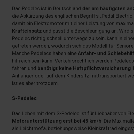
Das Pedelec ist in Deutschland
der am häufigsten an
die Abkürzung des englischen Begriffs „Pedal Electric
damit ein Elektromotor mit einer Leistung von maximal
Krafteinsatz
und passt die Beschleunigung an. Wird sc
Pedelec richtig schnell unterwegs zu sein, kann in eine
getreten werden, wodurch sich das Modell für Senior
Manche Pedelecs haben eine
Anfahr- und Schiebehil
hilfreich sein kann. Verkehrsrechtlich werden Pedelec
fahren und
benötigt keine Haftpflichtversicherung
.
Anhänger oder auf dem Kindersitz mittransportiert w
ist es aber trotzdem.
S-Pedelec
Das Leben mit dem S-Pedelec ist für Liebhaber von Elek
Motorunterstützung erst bei 45 km/h
. Die Maximal
als Leichtmofa, beziehungsweise Kleinkraftrad eingest