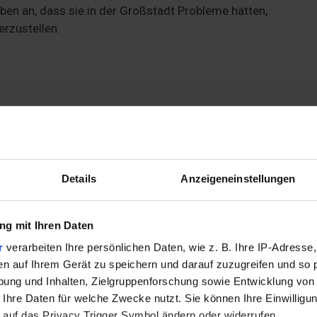
ben an, dass sie in der Großstadt Probleme hätten,
erzustellen.
 kein Problem
Details
Anzeigeneinstellungen
g mit Ihren Daten
r
verarbeiten Ihre persönlichen Daten, wie z. B. Ihre IP-Adresse,
ofahrrad möglich
en auf Ihrem Gerät zu speichern und darauf zuzugreifen und so 
lichen Einschränkungen
ung und Inhalten, Zielgruppenforschung sowie Entwicklung von
 Ihre Daten für welche Zwecke nutzt. Sie können Ihre Einwilligun
 auf das Privacy Trigger Symbol ändern oder widerrufen