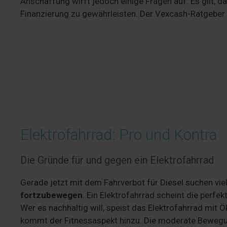
Anschaffung wirft jedoch einige Fragen auf. Es gilt, da
Finanzierung zu gewährleisten. Der Vexcash-Ratgeber g
Elektrofahrrad: Pro und Kontra
Die Gründe für und gegen ein Elektrofahrrad
Gerade jetzt mit dem Fahrverbot für Diesel suchen vi
fortzubewegen
. Ein Elektrofahrrad scheint die perfek
Wer es nachhaltig will, speist das Elektrofahrrad mit Ö
kommt der Fitnessaspekt hinzu. Die moderate Bewegung 