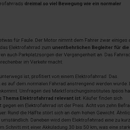
trofahrrads
dreimal so viel Bewegung wie ein normaler
 etwas für Faule. Der Motor nimmt dem Fahrer zwar einiges 
 das Elektrofahrrad zum
unentbehrlichen Begleiter für die
ören auch Parkplatzsorgen der Vergangenheit an. Das Fahrrad
berechenbar im Verkehr macht.
nterwegs ist, profitiert von einem Elektrofahrrad. Das
n es auf dem normalen Fahrrad anstrengend werden würde. 
 ankommt. Umfragen des Marktforschungsinstitutes Ipsos h
s Thema Elektrofahrrad relevant ist
. Käufer finden sich
 gegen ein Elektrofahrrad ist der Preis. Acht von zehn Befr
er. Rund die Hälfte stört sich an dem hohen Gewicht. Ähnlic
umständlich. Daneben wird dem Elektrofahrrad eine zu kur
im Schnitt mit einer Akkuladung 30 bis 50 km, was eine star