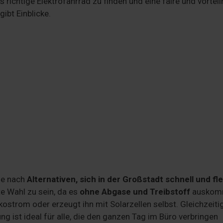
s richtige Elektrofahrrad zu finden und eine faire und vorteil
ibt Einblicke.
ele nach
Alternativen, sich in der Großstadt schnell und fle
te Wahl zu sein, da es
ohne Abgase und Treibstoff
auskom
kostrom oder erzeugt ihn mit Solarzellen selbst. Gleichzeiti
ist ideal für alle, die den ganzen Tag im Büro verbringen