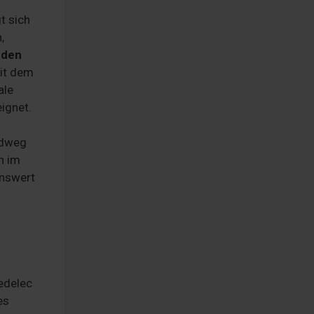
t sich
,
 den
Mit dem
ale
ignet.
adweg
en im
enswert
edelec
es