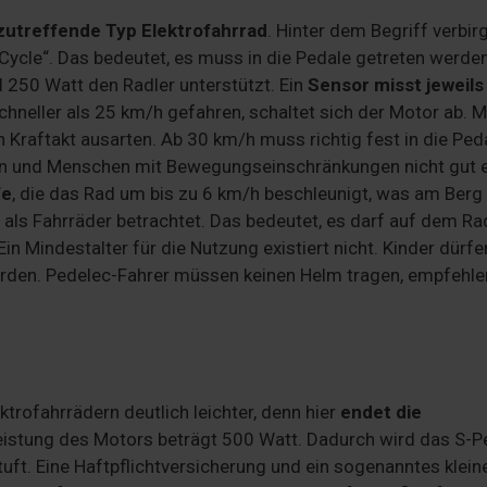
zutreffende Typ Elektrofahrrad
. Hinter dem Begriff verbirg
 Cycle“. Das bedeutet, es muss in die Pedale getreten werden
 250 Watt den Radler unterstützt. Ein
Sensor misst jeweils
hneller als 25 km/h gefahren, schaltet sich der Motor ab. 
n Kraftakt ausarten. Ab 30 km/h muss richtig fest in die Ped
en und Menschen mit Bewegungseinschränkungen nicht gut e
fe
, die das Rad um bis zu 6 km/h beschleunigt, was am Berg
s als Fahrräder betrachtet. Das bedeutet, es darf auf dem R
 Ein Mindestalter für die Nutzung existiert nicht. Kinder dürf
erden. Pedelec-Fahrer müssen keinen Helm tragen, empfehl
trofahrrädern deutlich leichter, denn hier
endet die
leistung des Motors beträgt 500 Watt. Dadurch wird das S-P
uft. Eine Haftpflichtversicherung und ein sogenanntes klein