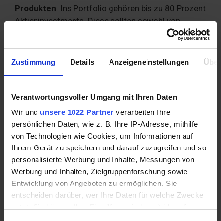
Produkten
. Ins Portfolio gehören bis zu 80 Prozent
Aktieninvestments. Diese sollten sowohl von
Unternehmen aus Industrieländern (60 Prozent) als
auch zu 20 Prozent aus Schwellenländern
stammen. Neben Aktien und Aktienfondsanteilen
Zustimmung
Details
Anzeigeneinstellungen
Über
spielen Rohstofffonds, Gold und nur zu einem
geringen Anteil Staatsanleihen eine Rolle. Nicht nur
für chancenorientierte Anleger gilt das Prinzip, dass
Verantwortungsvoller Umgang mit Ihren Daten
Geldanlagen, egal welcher Form, wirklich nur
Wir und
unsere 1022 Partner
verarbeiten Ihre
sinnvoll sind, wenn das Geld auch über einen
persönlichen Daten, wie z. B. Ihre IP-Adresse, mithilfe
entsprechend langen Zeitraum nicht für
von Technologien wie Cookies, um Informationen auf
irgendwelche Zwecke benötigt wird. Außerdem
Ihrem Gerät zu speichern und darauf zuzugreifen und so
sollten Anleger zuallererst daran denken, zuvor
personalisierte Werbung und Inhalte, Messungen von
eventuelle Kredite zu tilgen und alle anstehenden
Werbung und Inhalten, Zielgruppenforschung sowie
Schulden zu begleichen. Die beste Rendite sind
Entwicklung von Angeboten zu ermöglichen. Sie
immer noch
Zinsen
, die man nicht zahlen muss.
entscheiden darüber, wer Ihre Daten für welche Zwecke
nutzt. Sie können Ihre Einwilligung jederzeit über die
Auswahl der passenden
Cookie-Erklärung oder durch Klicken auf das Privacy