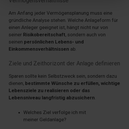
Vermögensverhältnisse
Partner führen diese Informationen möglicherweise mit
weiteren Daten zusammen, die Sie ihnen bereitgestellt
Am Anfang jeder Vermögensplanung muss eine
haben oder die sie im Rahmen Ihrer Nutzung der Dienste
gründliche Analyse stehen. Welche Anlageform für
gesammelt haben. Sie geben Einwilligung zu unseren
einen Anleger geeignet ist, hängt nicht nur von
Cookies, wenn Sie unsere Webseite weiterhin nutzen.
seiner
Risikobereitschaft
, sondern auch von
seinen
persönlichen Lebens- und
Einkommensverhältnissen
ab.
Ziele und Zeithorizont der Anlage definieren
Sparen sollte kein Selbstzweck sein, sondern dazu
dienen,
bestimmte Wünsche zu erfüllen, wichtige
Lebensziele zu realisieren oder das
Lebensniveau langfristig abzusichern
.
Welches Ziel verfolge ich mit
meiner Geldanlage?