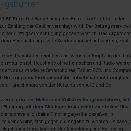
nkgebühren
17.50 Euro
. Die Berechnung des Betrags erfolgt für jeden
 zur Zahlung der Gebühr veranlagt wird. Der Beitragsservice 
t einer Einzugsermächtigung gezahlt werden. Das Argument
 dem Haushalt nur private Sender angeschaut werden, zählt 
nksendeanstalten reicht es aus, wenn der Empfang durch d
sch möglich ist. Haushalte ohne Fernsehen und Radio wehre
ntiert, dass moderne Smartphones, Tablet-PC’s und Compute
t-Nutzung des Service und der Inhalte ist nicht möglich
.
rden – unabhängig von der Nutzung von ARD und Co.
 werden, drohen
Mahn- und Vollstreckungsverfahren, auf
e Einigung mit dem Gläubiger in Aussicht zu stellen
. Über
die nachweislich keine Empfangsgeräte besaßen, in
 keinen Sinn, sich gegen die Abgabe zu wehren. Es kann 
dfunkgebühr infrage kommt. Die Abmeldung und Befreiung v