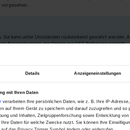
n vorgesehen.
ng. Sie kann unter Umständen rückwirkend gewährt werden. 
dem Bekanntwerden der Option zur GEZ-Befreiung gestellt
ung
Details
Anzeigeneinstellungen
er Rundfunkgebühr beantragt werden kann, sind eng gesteck
g mit Ihren Daten
 aber auch auf die Personen auswirken, die mit im Haushalt l
r
verarbeiten Ihre persönlichen Daten, wie z. B. Ihre IP-Adresse,
ind mit einer
Behinderung
in ihrem Haushalt, ist das Kind v
en auf Ihrem Gerät zu speichern und darauf zuzugreifen und so 
ng auch für die Eltern, solange sie das Kind pflegen und in i
ung und Inhalten, Zielgruppenforschung sowie Entwicklung von
 Ihre Daten für welche Zwecke nutzt. Sie können Ihre Einwilligun
euten Wohnen, kann es sich ebenfalls von dem Rundfunkbeitr
 auf das Privacy Trigger Symbol ändern oder widerrufen