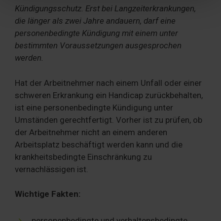
Partner führen diese Informationen möglicherweise mit
Kündigungsschutz. Erst bei Langzeiterkrankungen,
weiteren Daten zusammen, die Sie ihnen bereitgestellt
die länger als zwei Jahre andauern, darf eine
haben oder die sie im Rahmen Ihrer Nutzung der Dienste
personenbedingte Kündigung mit einem unter
gesammelt haben. Sie geben Einwilligung zu unseren
bestimmten Voraussetzungen ausgesprochen
Cookies, wenn Sie unsere Webseite weiterhin nutzen.
werden.
Hat der Arbeitnehmer nach einem Unfall oder einer
schweren Erkrankung ein Handicap zurückbehalten,
ist eine personenbedingte Kündigung unter
Umständen gerechtfertigt. Vorher ist zu prüfen, ob
der Arbeitnehmer nicht an einem anderen
Arbeitsplatz beschäftigt werden kann und die
krankheitsbedingte Einschränkung zu
vernachlässigen ist.
Wichtige Fakten:
personenbedingte und verhaltensbedingte