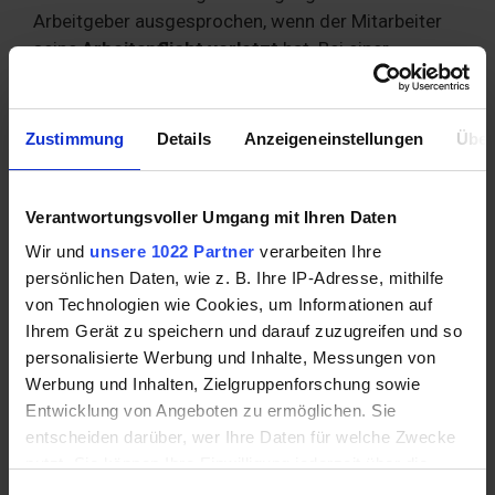
Arbeitgeber ausgesprochen, wenn der Mitarbeiter
seine
Arbeitspflicht verletzt
hat. Bei einer
einmaligen Arbeitspflicht-Verletzung ist eine
Kündigung unzulässig, wenn es sich nicht um eine
schwerwiegende Verletzung gehandelt hat. Ein
Zustimmung
Details
Anzeigeneinstellungen
Über
Beispiel kann die
verspätete Krankmeldung
sein.
Sie berechtigt im einmaligen Fall nicht zur
Kündigung, sondern der Arbeitgeber ist verpflichtet,
Verantwortungsvoller Umgang mit Ihren Daten
zunächst eine Abmahnung auszusprechen.
Wir und
unsere 1022 Partner
verarbeiten Ihre
persönlichen Daten, wie z. B. Ihre IP-Adresse, mithilfe
Eine Kündigung ist abhängig von den
von Technologien wie Cookies, um Informationen auf
Vereinbarungen im Arbeitsvertrag
erst nach zwei
Ihrem Gerät zu speichern und darauf zuzugreifen und so
oder drei Abmahnungen
möglich. Abmahnungen
personalisierte Werbung und Inhalte, Messungen von
müssen nach einer gewissen Zeit wieder gelöscht
Werbung und Inhalten, Zielgruppenforschung sowie
werden. Der Zeitraum für eine
Abmahnung
beträgt
Entwicklung von Angeboten zu ermöglichen. Sie
in der Regel zwei Jahre. Im Tarifvertrag oder in den
entscheiden darüber, wer Ihre Daten für welche Zwecke
Arbeitsverträgen können jedoch abweichende
nutzt. Sie können Ihre Einwilligung jederzeit über die
Festlegungen getroffen werden.
Cookie-Erklärung oder durch Klicken auf das Privacy