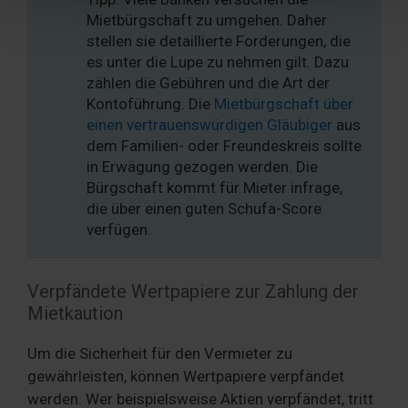
Partner führen diese Informationen möglicherweise mit
Mietbürgschaft zu umgehen. Daher
weiteren Daten zusammen, die Sie ihnen bereitgestellt
stellen sie detaillierte Forderungen, die
haben oder die sie im Rahmen Ihrer Nutzung der Dienste
es unter die Lupe zu nehmen gilt. Dazu
gesammelt haben. Sie geben Einwilligung zu unseren
zählen die Gebühren und die Art der
Cookies, wenn Sie unsere Webseite weiterhin nutzen.
Kontoführung. Die
Mietbürgschaft über
einen vertrauenswürdigen Gläubiger
aus
dem Familien- oder Freundeskreis sollte
in Erwägung gezogen werden. Die
Bürgschaft kommt für Mieter infrage,
die über einen guten Schufa-Score
verfügen.
Verpfändete Wertpapiere zur Zahlung der
Mietkaution
Um die Sicherheit für den Vermieter zu
gewährleisten, können Wertpapiere verpfändet
werden. Wer beispielsweise Aktien verpfändet, tritt