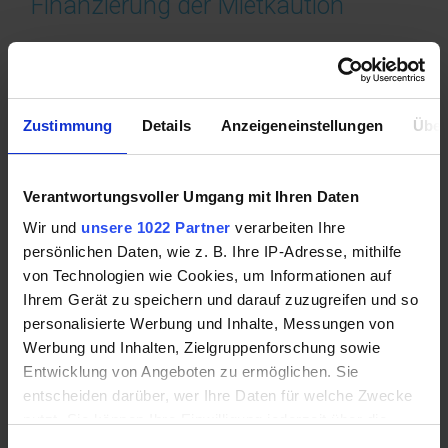
Finanzierung der Mietkaution
Die Entscheidung für eine Form der
Mietkautionsfinanzierung sollte wohlüberlegt
getroffen werden. Einige Anlageformen bieten
Zustimmung
Details
Anzeigeneinstellungen
Über
Mietern die Möglichkeit, aus der Mietkaution einen
Gewinn zu erwirtschaften
.
Verantwortungsvoller Umgang mit Ihren Daten
Finanzierung der Mietkaution über eine
Mietkautionsbürgschaft
Wir und
unsere 1022 Partner
verarbeiten Ihre
persönlichen Daten, wie z. B. Ihre IP-Adresse, mithilfe
Zur Finanzierung der Mietkaution eignet sich die
von Technologien wie Cookies, um Informationen auf
Mietkautionsbürgschaft. Ähnlich den formellen
Ihrem Gerät zu speichern und darauf zuzugreifen und so
Bestimmungen einer Versicherung, zahlt der Mieter
personalisierte Werbung und Inhalte, Messungen von
einen
jährlichen Betrag
. Muss ein Schaden bezahlt
Werbung und Inhalten, Zielgruppenforschung sowie
oder ein Mietrückstand beglichen werden,
Entwicklung von Angeboten zu ermöglichen. Sie
übernimmt der Bürge den Finanzaufwand.
entscheiden darüber, wer Ihre Daten für welche Zwecke
nutzt. Sie können Ihre Einwilligung jederzeit über die
Bürgschaften sind bei Versicherungen, Banken oder
Cookie-Erklärung oder durch Klicken auf das Privacy
privaten Gläubigern möglich.