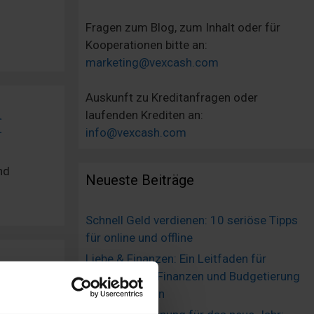
Fragen zum Blog, zum Inhalt oder für
Kooperationen bitte an:
marketing@vexcash.com
Auskunft zu Kreditanfragen oder
laufenden Krediten an:
€
info@vexcash.com
nd
Neueste Beiträge
Schnell Geld verdienen: 10 seriöse Tipps
für online und offline
Liebe & Finanzen: Ein Leitfaden für
gemeinsame Finanzen und Budgetierung
in Beziehungen