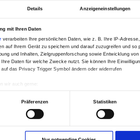
erkstatt, oder das Gehalt reicht nicht bis zum Monatsende 
Details
Anzeigeneinstellungen
g mit Ihren Daten
r
verarbeiten Ihre persönlichen Daten, wie z. B. Ihre IP-Adresse,
en auf Ihrem Gerät zu speichern und darauf zuzugreifen und so 
nell und unkompliziert mit Vexcash
ung und Inhalten, Zielgruppenforschung sowie Entwicklung von
 Ihre Daten für welche Zwecke nutzt. Sie können Ihre Einwilligun
 auf das Privacy Trigger Symbol ändern oder widerrufen
ankommt: Geschwindigkeit. Kein Termin in der Filiale, kein Pap
n wir auch gerne:
re geografische Lage erfassen, welche bis auf einige Meter gen
es Scannen nach bestimmten Merkmalen (Fingerprinting) identifi
Präferenzen
Statistiken
ie Ihre persönlichen Daten verarbeitet werden, und legen Sie I
 3.000 € schnell online
nhalte und Anzeigen zu personalisieren, Funktionen für soziale
Website zu analysieren. Außerdem geben wir Informationen zu I
Nur notwendige Cookies