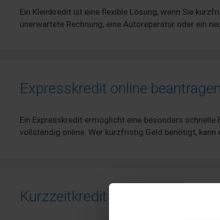
Ein Kleinkredit ist eine flexible Lösung, wenn Sie kurz
unerwartete Rechnung, eine Autoreparatur oder ein ne
Expresskredit online beantrage
Ein Expresskredit ermöglicht eine besonders schnelle
vollständig online. Wer kurzfristig Geld benötigt, kann
Kurzzeitkredit bis zu 3.000 € on