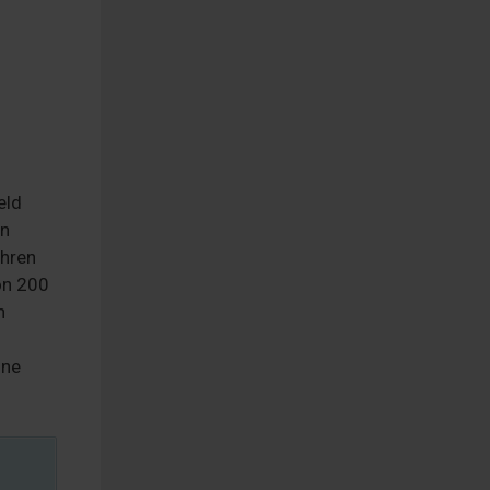
eld
en
ühren
on 200
n
ine