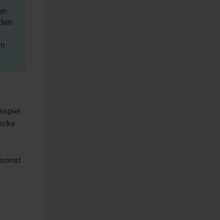
en
den.
nn
ispiel
ecke
 sonst