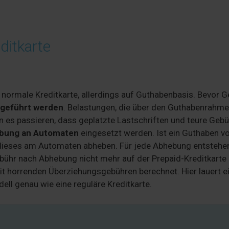
ditkarte
e normale Kreditkarte, allerdings auf Guthabenbasis. Bevor G
hgeführt werden
. Belastungen, die über den Guthabenrahm
 es passieren, dass geplatzte Lastschriften und teure Geb
ebung an Automaten
eingesetzt werden. Ist ein Guthaben v
 dieses am Automaten abheben. Für jede Abhebung entstehe
Gebühr nach Abhebung nicht mehr auf der Prepaid-Kreditkarte
mit horrenden Überziehungsgebühren berechnet. Hier lauert e
ll genau wie eine reguläre Kreditkarte.