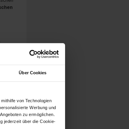
ischen
e
tkarte
s ist
o
Über Cookies
d
 mithilfe von Technologien
personalisierte Werbung und
nige
 Angeboten zu ermöglichen.
egen
g jederzeit über die Cookie-
lernen,