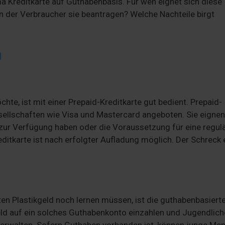
 Kreditkarte auf Guthabenbasis. Für wen eignet sich diese
nn der Verbraucher sie beantragen? Welche Nachteile birgt
n
te, ist mit einer Prepaid-Kreditkarte gut bedient. Prepaid-
ellschaften wie Visa und Mastercard angeboten. Sie eignen
zur Verfügung haben oder die Voraussetzung für eine regul
editkarte ist nach erfolgter Aufladung möglich. Der Schreck 
n Plastikgeld noch lernen müssen, ist die guthabenbasiert
eld auf ein solches Guthabenkonto einzahlen und Jugendlich
 verwalten. Sofern Guthaben vorhanden ist, können junge Me