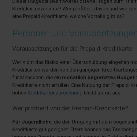
Dieser Ratgeber beantwortet offene Fragen zum Thema
Kreditkartenvariante? Wer profitiert davon und wie ka
eine Prepaid-Kreditkarte, welche Vorteile gibt es?
Personen und Voraussetzunge
Voraussetzungen für die Prepaid-Kreditkarte
Wer nicht das Risiko einer Überschuldung eingehen möch
Kreditkarten werden von den gängigen Kreditkartenges
für Menschen, die ein
monatlich begrenztes Budget
Kreditkarte nicht erfüllen. Eine Nutzung der Prepaid-Kr
hohen
Kreditkartenabrechnung
bleibt somit aus.
Wer profitiert von der Prepaid-Kreditkarte?
Für Jugendliche
, die den Umgang mit dem sogenannte
Kreditkarte gut geeignet. Eltern können das Tascheng
lernen den Einsatz kennen und können ihr Geld selbst