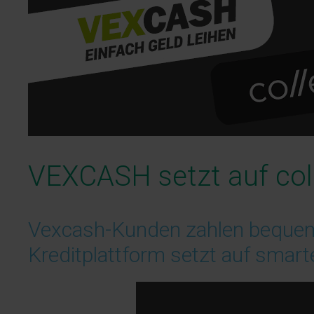
VEXCASH setzt auf col
Vexcash-Kunden zahlen bequeme
Kreditplattform setzt auf smart