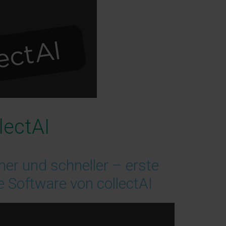
lectAI
r und schneller – erste
e Software von collectAI