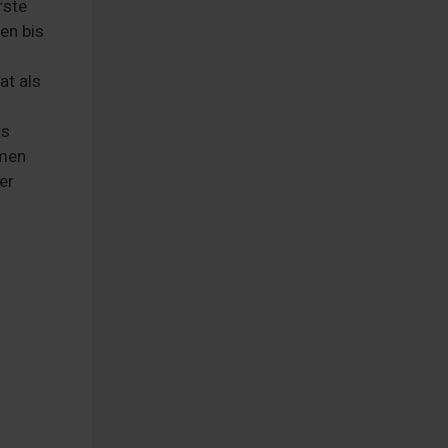
rste
en bis
at als
ts
emen
er