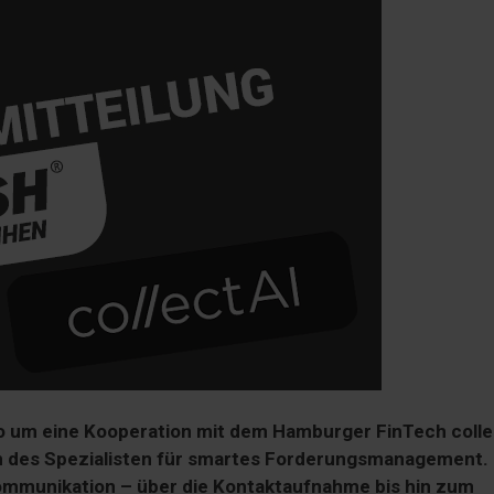
io um eine Kooperation mit dem Hamburger FinTech colle
en des Spezialisten für smartes Forderungsmanagement.
kommunikation – über die Kontaktaufnahme bis hin zum