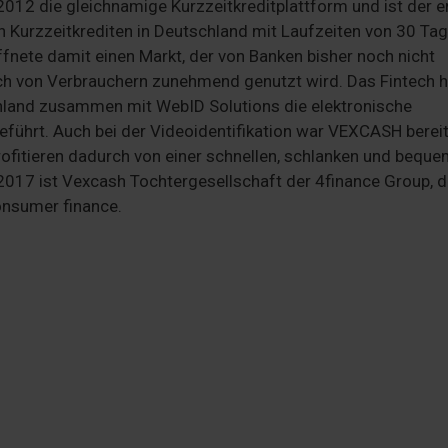
012 die gleichnamige Kurzzeitkreditplattform und ist der e
 Kurzzeitkrediten in Deutschland mit Laufzeiten von 30 Tag
fnete damit einen Markt, der von Banken bisher noch nicht
ch von Verbrauchern zunehmend genutzt wird. Das Fintech h
chland zusammen mit WebID Solutions die elektronische
eführt. Auch bei der Videoidentifikation war VEXCASH berei
rofitieren dadurch von einer schnellen, schlanken und bequ
2017 ist Vexcash Tochtergesellschaft der 4finance Group, d
consumer finance.