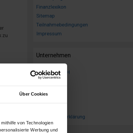
Finanzlexikon
Sitemap
Teilnahmebedingungen
er
Impressum
k zu
Unternehmen
Über VEXCASH
tten
Jobs
ehr
Kontakt
Über Cookies
a W.,
Blog
Impressum
Datenschutzerklärung
 mithilfe von Technologien
ie
personalisierte Werbung und