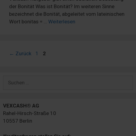
der Bonität Was ist Bonität? Im weiteren Sinne
bezeichnet die Bonität, abgeleitet vom lateinischen
Wort bonitas = …
Weiterlesen
Seite
Seite
←
Zurück
1
2
Suchen
nach:
VEXCASH® AG
Rahel-Hirsch-Straße 10
10557 Berlin