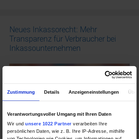
Neues Inkassorecht: Mehr
Transparenz für Verbraucher bei
Inkassounternehmen
Zustimmung
Details
Anzeigeneinstellungen
Über
Verantwortungsvoller Umgang mit Ihren Daten
Wir und
unsere 1022 Partner
verarbeiten Ihre
persönlichen Daten, wie z. B. Ihre IP-Adresse, mithilfe
von Technologien wie Cookies, um Informationen auf