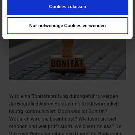
Cookies zulassen
Wir verwenden Cookies, um Inhalte und Anzeigen zu
personalisieren, Funktionen für soziale Medien anbieten
Nur notwendige Cookies verwenden
zu können und die Zugriffe auf unsere Website zu
analysieren. Außerdem geben wir Informationen zu Ihrer
Verwendung unserer Website an unsere Partner für
soziale Medien, Werbung und Analysen weiter. Unsere
Partner führen diese Informationen möglicherweise mit
weiteren Daten zusammen, die Sie ihnen bereitgestellt
haben oder die sie im Rahmen Ihrer Nutzung der Dienste
gesammelt haben. Sie geben Einwilligung zu unseren
Cookies, wenn Sie unsere Webseite weiterhin nutzen.
Wird eine Bonitätsprüfung durchgeführt, werden
die Begrifflichkeiten Bonität und Kreditwürdigkeit
häufig kommuniziert. Doch was ist Bonität?
Wodurch wird sie beeinflusst? Wie lässt sie sich
erhöhen und wer prüft sie zu welchem Anlass? Der
Vexcash-Ratgeber gibt einen Überblick. Bedeutung